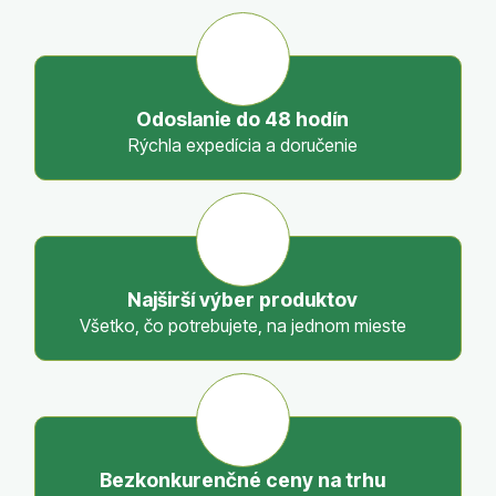
l
á
d
a
c
Odoslanie do 48 hodín
i
Rýchla expedícia a doručenie
e
p
r
v
k
y
Najširší výber produktov
v
Všetko, čo potrebujete, na jednom mieste
ý
p
i
s
u
Bezkonkurenčné ceny na trhu