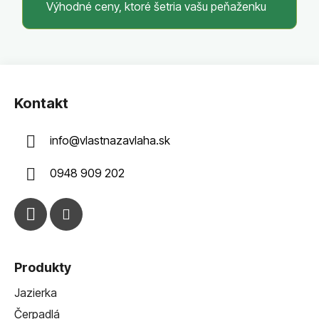
Výhodné ceny, ktoré šetria vašu peňaženku
Z
á
Kontakt
p
ä
info
@
vlastnazavlaha.sk
t
i
0948 909 202
e
Produkty
Jazierka
Čerpadlá