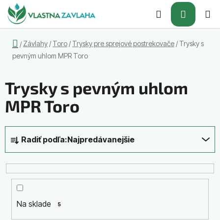
Prejsť
Hľadať
NÁKUP
na
obsah
KOŠÍK
Domov
Závlahy
/
Toro
/
Trysky pre sprejové postrekovače
/
Trysky s
/
pevným uhlom MPR Toro
Trysky s pevným uhlom
MPR Toro
R
Radiť podľa:
Najpredávanejšie
a
d
e
n
i
Na sklade
5
e