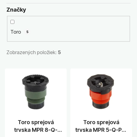
p
r
Značky
o
d
u
Toro
5
k
t
Zobrazených položiek:
5
o
v
V
ý
p
i
s
p
r
Toro sprejová
Toro sprejová
o
tryska MPR 8-Q-
tryska MPR 5-Q-PC,
d