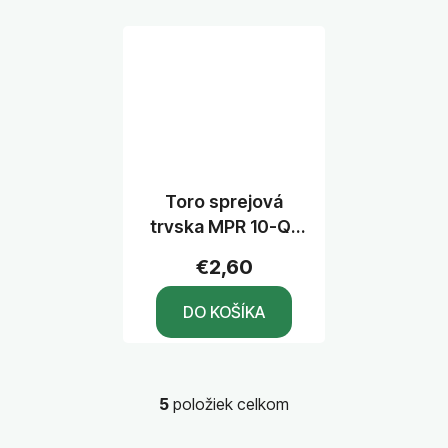
Toro sprejová
tryska MPR 10-Q-
PC, uhol 90°,
€2,60
dostrek 3 m
DO KOŠÍKA
5
položiek celkom
O
v