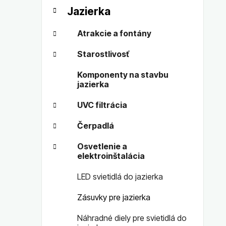
t
č
Jazierka
e
n
g
ý
Atrakcie a fontány
ó
p
r
Starostlivosť
a
i
n
e
Komponenty na stavbu
e
jazierka
l
UVC filtrácia
Čerpadlá
Osvetlenie a
elektroinštalácia
LED svietidlá do jazierka
Zásuvky pre jazierka
Náhradné diely pre svietidlá do