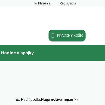
Prihlásenie
Registrácia
PRÁZDNY KOŠÍK
NÁKUPNÝ
Hadice a spojky
KOŠÍK
R
Radiť podľa:
Najpredávanejšie
a