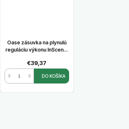
Oase zásuvka na plynulú
reguláciu výkonu InScenio
Dimmer
€39,37
DO KOŠÍKA
O
v
l
á
d