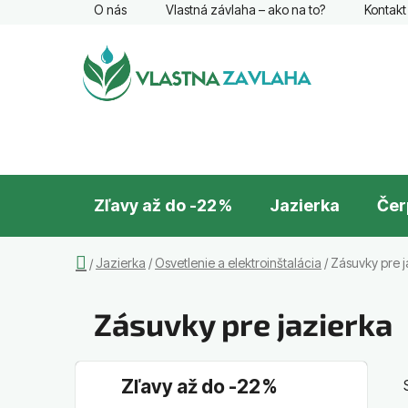
Prejsť
O nás
Vlastná závlaha – ako na to?
Kontakt
na
obsah
Zľavy až do -22 %
Jazierka
Čer
Domov
Jazierka
/
Osvetlenie a elektroinštalácia
/
Zásuvky pre j
/
Zásuvky pre jazierka
B
K
Preskočiť
Zľavy až do -22 %
a
o
kategórie