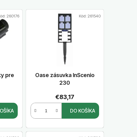
d
e
ód:
260176
Kód:
261540
n
i
e
p
r
o
d
u
ky pre
Oase zásuvka InScenio
k
3
230
t
€83,17
o
v
OŠÍKA
DO KOŠÍKA