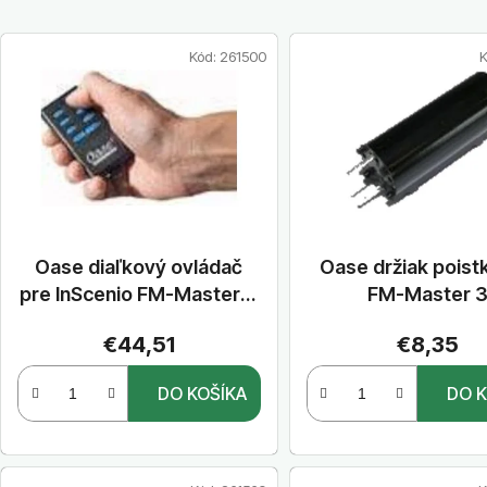
V
Kód:
261500
K
ý
p
i
s
p
r
o
Oase diaľkový ovládač
Oase držiak poist
d
pre InScenio FM-Master 1,
FM-Master 
u
2, 3
k
€44,51
€8,35
t
DO KOŠÍKA
DO K
o
v