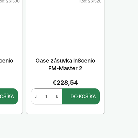
ód:
261530
Kód:
261520
cenio
Oase zásuvka InScenio
3
FM-Master 2
€228,54
OŠÍKA
DO KOŠÍKA