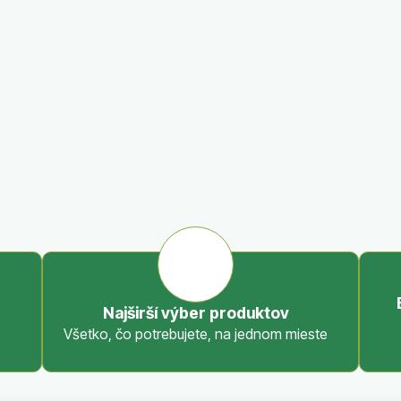
a
c
i
e
p
r
v
k
y
v
ý
p
i
s
u
Najširší výber produktov
Všetko, čo potrebujete, na jednom mieste