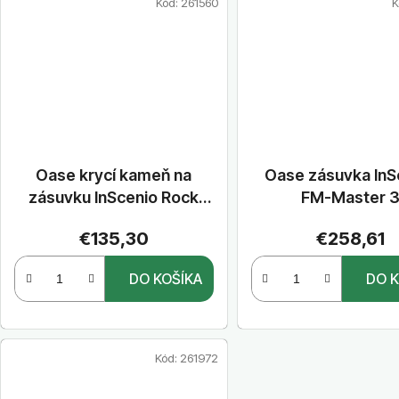
Kód:
261560
K
Oase krycí kameň na
Oase zásuvka InS
zásuvku InScenio Rock
FM-Master 
sand
€135,30
€258,61
DO KOŠÍKA
DO K
Kód:
261972