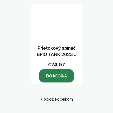
Prietokový spínač
BRIO TANK 2023 s
káblom
€74,57
DO KOŠÍKA
7
položiek celkom
O
v
l