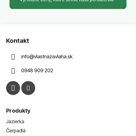
Z
á
Kontakt
p
ä
info
@
vlastnazavlaha.sk
t
i
0948 909 202
e
Produkty
Jazierka
Čerpadlá