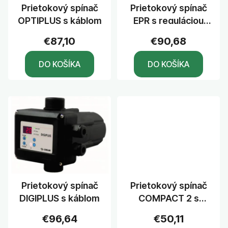
r
Prietokový spínač
Prietokový spínač
o
OPTIPLUS s káblom
EPR s reguláciou
d
tlaku, s káblom
u
€87,10
€90,68
k
DO KOŠÍKA
DO KOŠÍKA
t
o
v
Prietokový spínač
Prietokový spínač
DIGIPLUS s káblom
COMPACT 2 s
káblom
€96,64
€50,11