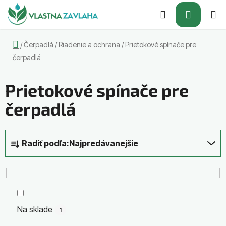
Prejsť
Hľadať
NÁKUP
na
obsah
KOŠÍK
Domov
Čerpadlá
/
Riadenie a ochrana
/
Prietokové spínače pre
/
čerpadlá
Prietokové spínače pre
čerpadlá
R
Radiť podľa:
Najpredávanejšie
a
d
e
n
i
Na sklade
1
e