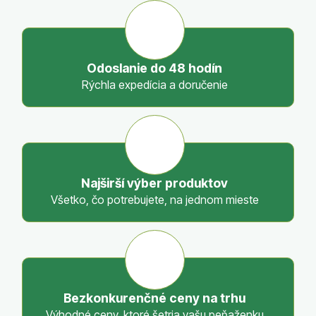
á
d
a
c
Odoslanie do 48 hodín
i
Rýchla expedícia a doručenie
e
p
r
v
k
y
Najširší výber produktov
v
Všetko, čo potrebujete, na jednom mieste
ý
p
i
s
u
Bezkonkurenčné ceny na trhu
Výhodné ceny, ktoré šetria vašu peňaženku