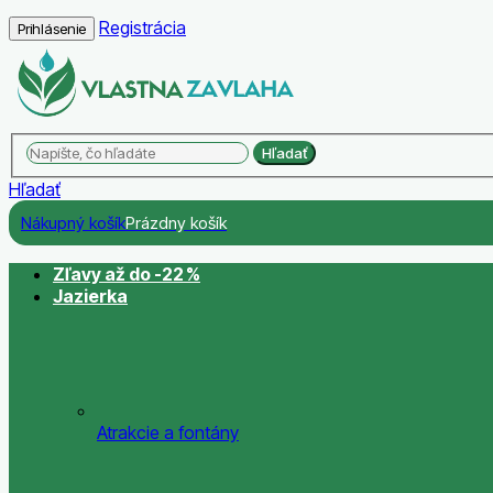
Registrácia
Prihlásenie
Hľadať
Hľadať
Nákupný košík
Prázdny košík
Zľavy až do -22 %
Jazierka
Atrakcie a fontány