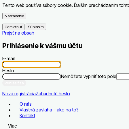
Tento web používa súbory cookie. Ďalším prechádzaním tohto 
Nastavenie
Odmietnuť
Súhlasím
Prejsť na obsah
Prihlásenie k vášmu účtu
E-mail
Heslo
Nemôžete vyplniť toto pole
Prihlásiť sa
Nová registrácia
Zabudnuté heslo
O nás
Vlastná závlaha – ako na to?
Kontakt
Viac