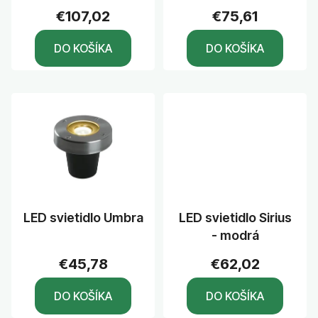
u
€107,02
€75,61
k
DO KOŠÍKA
DO KOŠÍKA
t
o
v
LED svietidlo Umbra
LED svietidlo Sirius
- modrá
€45,78
€62,02
DO KOŠÍKA
DO KOŠÍKA