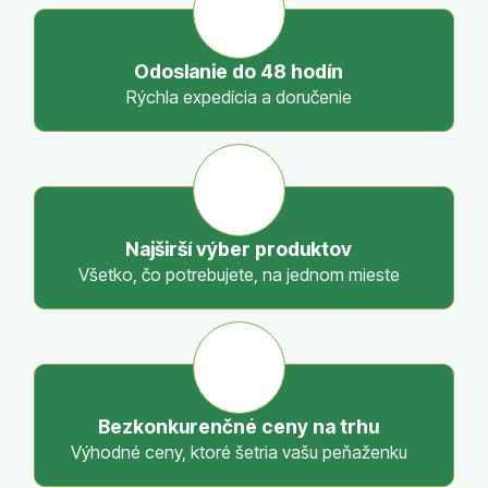
d
a
c
Odoslanie do 48 hodín
i
Rýchla expedícia a doručenie
e
p
r
v
k
y
Najširší výber produktov
v
Všetko, čo potrebujete, na jednom mieste
ý
p
i
s
u
Bezkonkurenčné ceny na trhu
Výhodné ceny, ktoré šetria vašu peňaženku