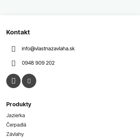
Z
á
Kontakt
p
ä
info
@
vlastnazavlaha.sk
t
i
0948 909 202
e
Produkty
Jazierka
Čerpadlá
Závlahy