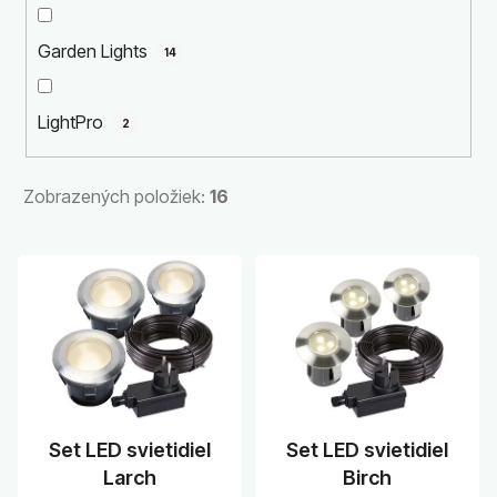
r
o
Garden Lights
14
d
u
k
LightPro
2
t
o
Zobrazených položiek:
16
v
V
ý
p
i
s
p
r
Set LED svietidiel
Set LED svietidiel
o
Larch
Birch
d