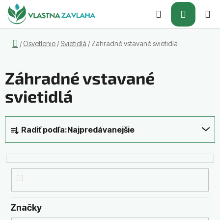
Prejsť
Hľadať
NÁKUP
na
obsah
KOŠÍK
Domov
Osvetlenie
/
Svietidlá
/
Záhradné vstavané svietidlá
/
Záhradné vstavané
svietidlá
R
Radiť podľa:
Najpredávanejšie
a
d
e
n
i
e
Značky
p