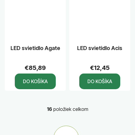
LED svietidlo Agate
LED svietidlo Acis
€85,89
€12,45
DO KOŠÍKA
DO KOŠÍKA
16
položiek celkom
O
v
l
á