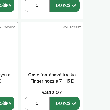
v
OŠÍKA
DO KOŠÍKA
ód:
263935
Kód:
262997
ryska
Oase fontánová tryska
0
Finger nozzle 7 - 15 E
€342,07
OŠÍKA
DO KOŠÍKA