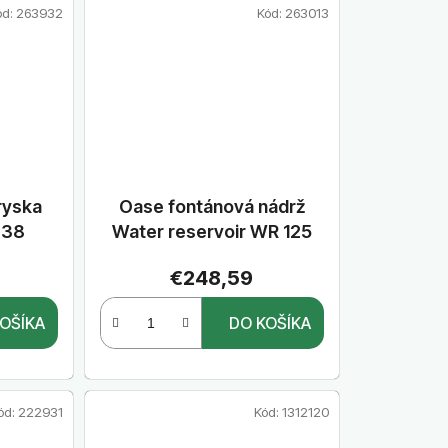
ód:
263932
Kód:
263013
ryska
Oase fontánová nádrž
- 38
Water reservoir WR 125
€248,59
OŠÍKA
DO KOŠÍKA
ód:
222931
Kód:
1312120