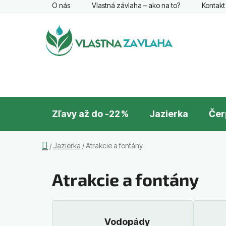
Prejsť
O nás
Vlastná závlaha – ako na to?
Kontakt
na
obsah
Zľavy až do -22 %
Jazierka
Čer
Domov
Jazierka
/
Atrakcie a fontány
/
Atrakcie a fontány
Vodopády