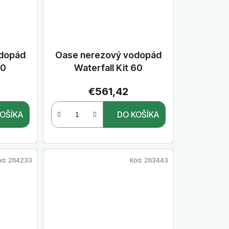
odopád
Oase nerezový vodopád
60
Waterfall Kit 60
€561,42
OŠÍKA
DO KOŠÍKA
ód:
264233
Kód:
263443