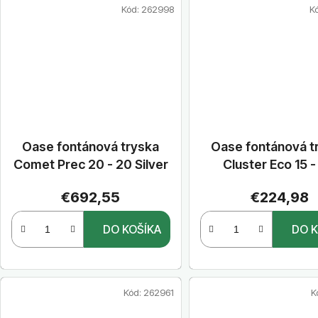
Kód:
262998
K
Oase fontánová tryska
Oase fontánová t
Comet Prec 20 - 20 Silver
Cluster Eco 15 
€692,55
€224,98
DO KOŠÍKA
DO K
Kód:
262961
K