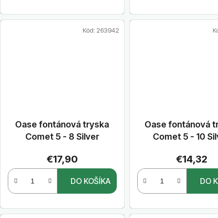
Kód:
263942
K
Oase fontánová tryska
Oase fontánová t
Comet 5 - 8 Silver
Comet 5 - 10 Si
€17,90
€14,32
DO KOŠÍKA
DO K