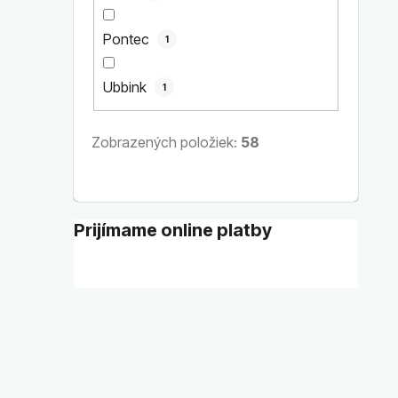
Pontec
1
Ubbink
1
Zobrazených položiek:
58
Prijímame online platby