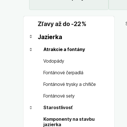
B
K
Preskočiť
Zľavy až do -22 %
a
o
kategórie
t
č
Jazierka
e
n
g
ý
Atrakcie a fontány
ó
p
r
Vodopády
a
i
n
e
Fontánové čerpadlá
e
Fontánové trysky a chŕliče
l
Fontánové sety
Starostlivosť
Komponenty na stavbu
jazierka