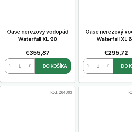
Oase nerezový vodopád
Oase nerezový v
Waterfall XL 90
Waterfall XL 
€355,87
€295,72
DO KOŠÍKA
DO K
Kód:
264063
K