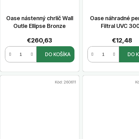
Oase nástenný chrlič Wall
Oase náhradné pe
Outle Ellipse Bronze
Filtral UVC 30
€260,63
€12,48
DO KOŠÍKA
DO K
Kód:
260611
K