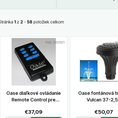
čerpadlá
a chŕliče
Stránka
1
z
2
-
58
položiek celkom
V
Kód:
262921
K
ý
p
i
s
p
r
o
d
Oase diaľkové ovládanie
Oase fontánová t
u
Remote Control pre
Vulcan 37-2,
k
Water Trio a Water
€37,09
€50,07
t
Quintet