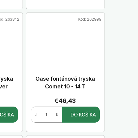
ód:
263842
Kód:
262999
ryska
Oase fontánová tryska
lver
Comet 10 - 14 T
€46,43
OŠÍKA
DO KOŠÍKA