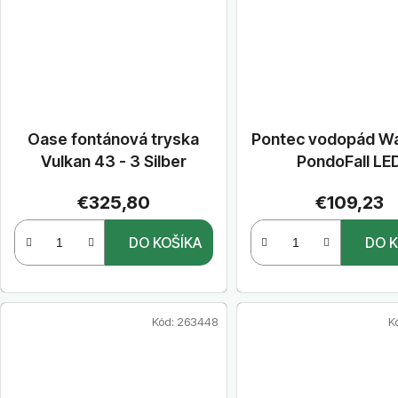
Oase fontánová tryska
Pontec vodopád Wa
Vulkan 43 - 3 Silber
PondoFall LE
€325,80
€109,23
DO KOŠÍKA
DO K
Kód:
263448
K