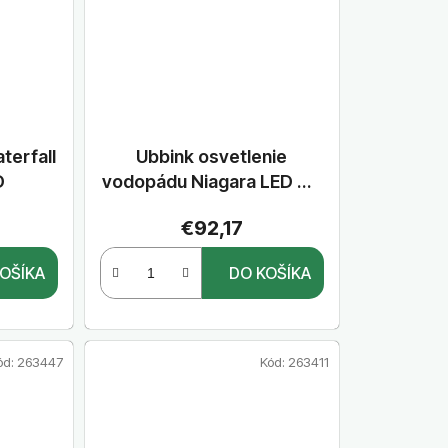
terfall
Ubbink osvetlenie
D
vodopádu Niagara LED 90
cm, modré
€92,17
OŠÍKA
DO KOŠÍKA
ód:
263447
Kód:
263411