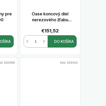
ny pre
Oase koncový diel
00
nerezového žľabu
Stainless steel
€151,52
watercourse start/end
OŠÍKA
DO KOŠÍKA
ód:
262990
Kód:
263442