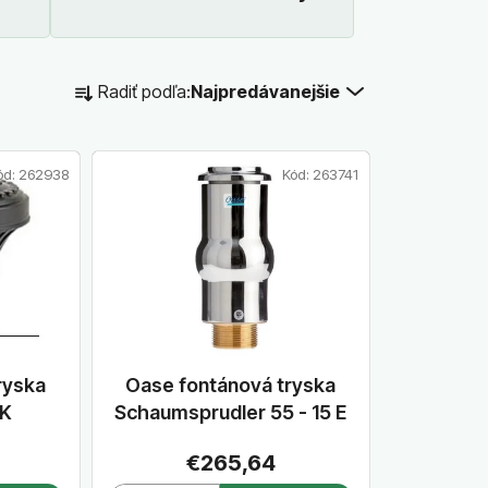
R
Radiť podľa:
Najpredávanejšie
a
d
e
ód:
262938
Kód:
263741
n
i
e
p
r
o
d
u
ryska
Oase fontánová tryska
k
5K
Schaumsprudler 55 - 15 E
t
€265,64
o