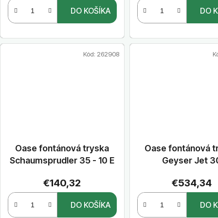
o
DO KOŠÍKA
DO K
v
Kód:
262908
K
Oase fontánová tryska
Oase fontánová t
Schaumsprudler 35 - 10 E
Geyser Jet 3
€140,32
€534,34
DO KOŠÍKA
DO K