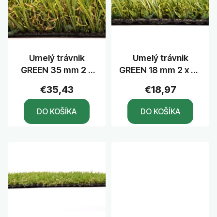
p
d
i
u
s
k
p
t
r
Umelý trávnik
Umelý trávnik
o
o
GREEN 35 mm 2 x
GREEN 18 mm 2 x 25
v
d
25 m olivový
m olivový
u
€35,43
€18,97
k
DO KOŠÍKA
DO KOŠÍKA
t
o
v