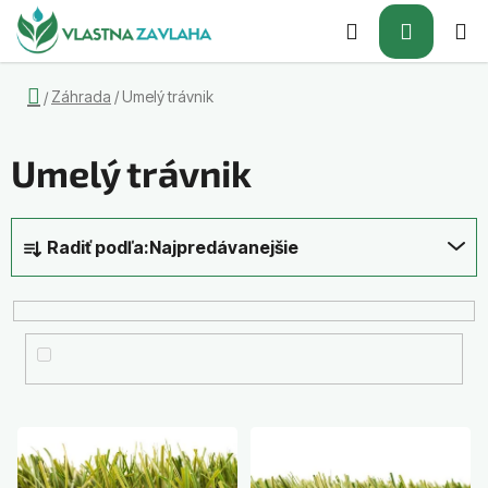
Prejsť
Hľadať
NÁKUP
na
obsah
KOŠÍK
Domov
Záhrada
/
Umelý trávnik
/
Umelý trávnik
R
Radiť podľa:
Najpredávanejšie
a
d
e
n
i
e
p
V
r
ý
o