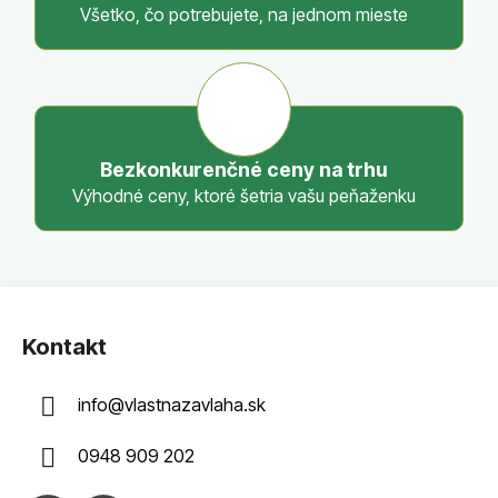
Všetko, čo potrebujete, na jednom mieste
ý
p
i
s
u
Bezkonkurenčné ceny na trhu
Výhodné ceny, ktoré šetria vašu peňaženku
Z
á
Kontakt
p
ä
info
@
vlastnazavlaha.sk
t
i
0948 909 202
e