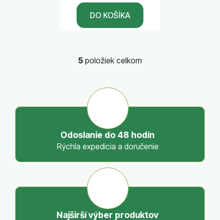
DO KOŠÍKA
5
položiek celkom
O
v
l
á
d
a
c
Odoslanie do 48 hodín
i
Rýchla expedícia a doručenie
e
p
r
v
k
y
Najširší výber produktov
v