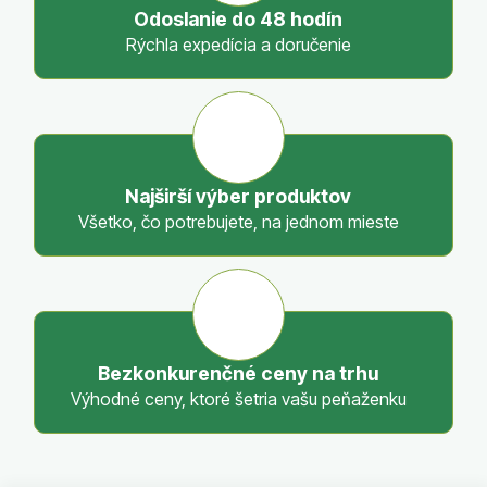
c
Odoslanie do 48 hodín
i
Rýchla expedícia a doručenie
e
p
r
v
k
y
Najširší výber produktov
v
Všetko, čo potrebujete, na jednom mieste
ý
p
i
s
u
Bezkonkurenčné ceny na trhu
Výhodné ceny, ktoré šetria vašu peňaženku