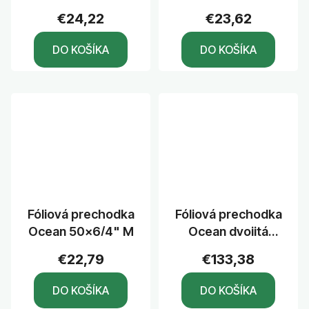
flexihadicu
€24,22
€23,62
DO KOŠÍKA
DO KOŠÍKA
Fóliová prechodka
Fóliová prechodka
Ocean 50x6/4" M
Ocean dvojitá
63/75 nerezové
€22,79
€133,38
skrutky
DO KOŠÍKA
DO KOŠÍKA