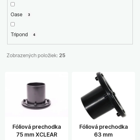
d
u
Oase
3
k
t
Tripond
4
o
v
Zobrazených položiek:
25
V
ý
p
i
s
p
r
Fóliová prechodka
Fóliová prechodka
o
75 mm XCLEAR
63 mm
d