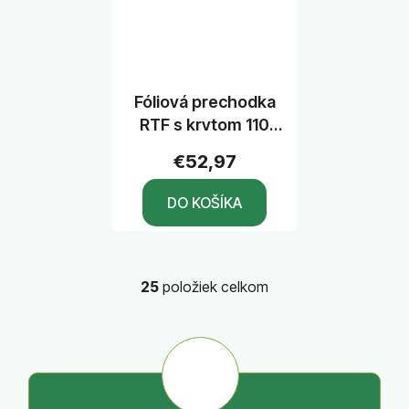
Fóliová prechodka
RTF s krytom 110
mm
€52,97
DO KOŠÍKA
25
položiek celkom
O
v
l
á
d
a