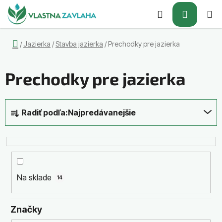
Prejsť
Hľadať
NÁKUP
na
obsah
KOŠÍK
Domov
Jazierka
/
Stavba jazierka
/
Prechodky pre jazierka
/
Prechodky pre jazierka
R
Radiť podľa:
Najpredávanejšie
a
d
e
n
i
Na sklade
14
e
p
r
Značky
o