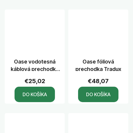
Oase vodotesná
Oase fóliová
káblová prechodka
prechodka Tradux
Cord seal fitting 1
€25,02
€48,07
1/2"
DO KOŠÍKA
DO KOŠÍKA