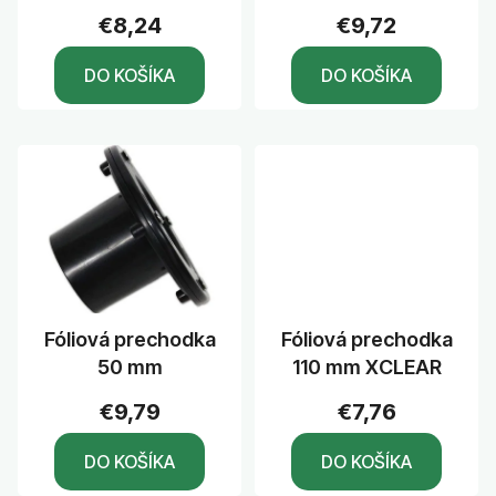
u
€8,24
€9,72
k
DO KOŠÍKA
DO KOŠÍKA
t
o
v
Fóliová prechodka
Fóliová prechodka
50 mm
110 mm XCLEAR
€9,79
€7,76
DO KOŠÍKA
DO KOŠÍKA