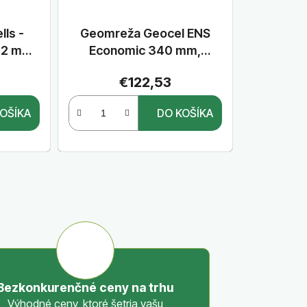
ls -
Geomreža Geocel ENS
,2 mm,
Economic 340 mm,
rna,
výška=10 cm, hrúbka 1,3
€122,53
mm, 2,6 x 6,3 m, 36
buniek/m2, čierna,
OŠÍKA
DO KOŠÍKA
perforovaná
Bezkonkurenčné ceny na trhu
Výhodné ceny, ktoré šetria vašu