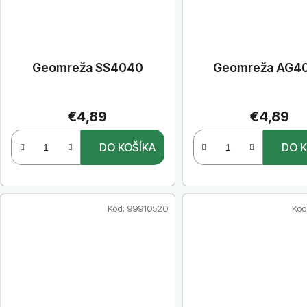
Geomreža SS4040
Geomreža AG4
€4,89
€4,89
DO KOŠÍKA
DO K
Kód:
99910520
Kód