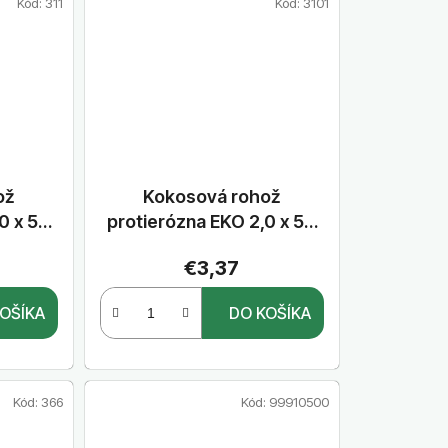
Kód:
311
Kód:
3101
ož
Kokosová rohož
,0 x 50
protierózna EKO 2,0 x 50
bm, 400g
€3,37
OŠÍKA
DO KOŠÍKA
Kód:
366
Kód:
99910500