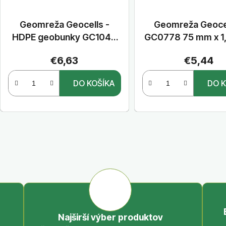
Geomreža Geocells -
Geomreža Geocel
HDPE geobunky GC1040
GC0778 75 mm x 1
100 mm x 1,2 mm, zelená,
2,8 x 4,24m, čie
€6,63
€5,44
perforovaná
perforovaná
DO KOŠÍKA
DO K
O
v
l
á
d
a
c
i
Najširší výber produktov
e