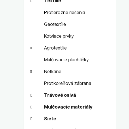
Textílie
Protierózne riešenia
Geotextílie
Kotviace prvky
Agrotextílie
Mulčovacie plachtičky
Netkané
Protikoreňová zábrana
Trávové osivá
Mulčovacie materiály
Siete