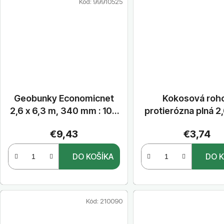
Kód:
99910525
Geobunky Economicnet
Kokosová roh
2,6 x 6,3 m, 340 mm : 100
protierózna plná 2
mm
bm, 350g
€9,43
€3,74
DO KOŠÍKA
DO K
Kód:
210090