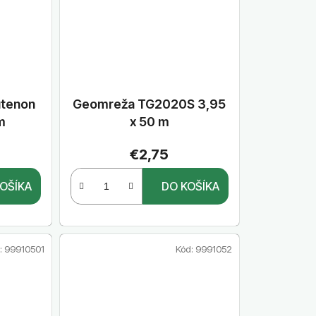
utenon
Geomreža TG2020S 3,95
m
x 50 m
€2,75
OŠÍKA
DO KOŠÍKA
:
99910501
Kód:
9991052