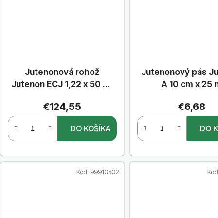
Jutenonová rohož
Jutenonový pás J
Jutenon ECJ 1,22 x 50 m,
A 10 cm x 25 
500 g/m2
€124,55
€6,68
DO KOŠÍKA
DO K
Kód:
99910502
Kód