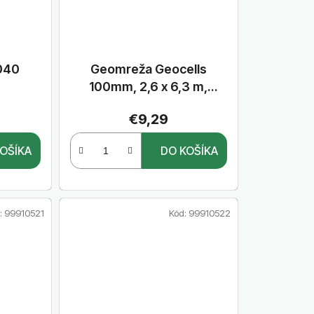
040
Geomreža Geocells
100mm, 2,6 x 6,3 m,
bunka 260 x 200mm
€9,29
OŠÍKA
DO KOŠÍKA
:
99910521
Kód:
99910522