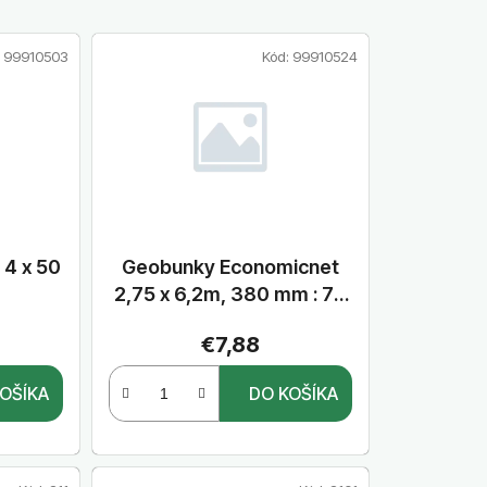
d
e
:
99910503
Kód:
99910524
n
i
e
p
r
o
d
u
4 x 50
Geobunky Economicnet
k
2,75 x 6,2m, 380 mm : 75
t
mm
€7,88
o
v
OŠÍKA
DO KOŠÍKA