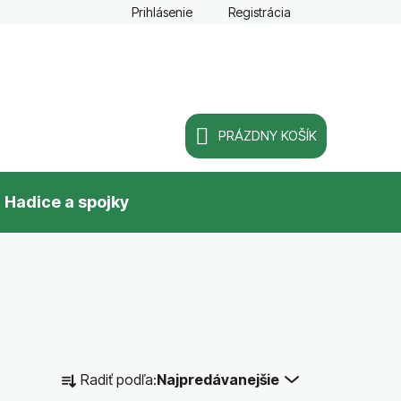
Prihlásenie
Registrácia
PRÁZDNY KOŠÍK
NÁKUPNÝ
Hadice a spojky
KOŠÍK
R
Radiť podľa:
Najpredávanejšie
a