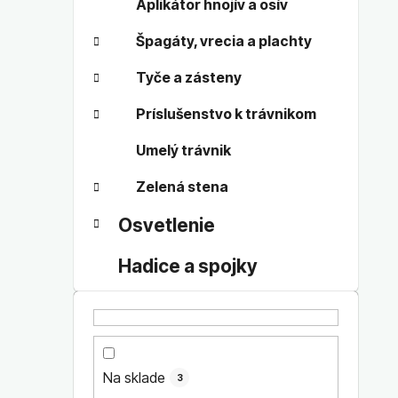
Aplikátor hnojív a osív
Špagáty, vrecia a plachty
Tyče a zásteny
Príslušenstvo k trávnikom
Umelý trávnik
Zelená stena
Osvetlenie
Hadice a spojky
Na sklade
3