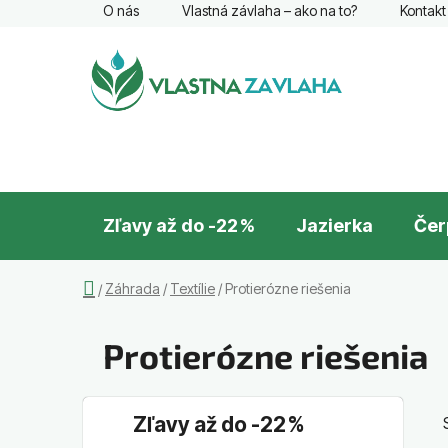
Prejsť
O nás
Vlastná závlaha – ako na to?
Kontakt
na
obsah
Zľavy až do -22 %
Jazierka
Čer
Domov
Záhrada
/
Textílie
/
Protierózne riešenia
/
Protierózne riešenia
B
K
Preskočiť
Zľavy až do -22 %
a
o
kategórie