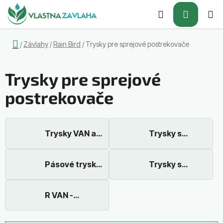
Prejsť
Hľadať
NÁKUP
na
obsah
KOŠÍK
Domov
Závlahy
/
Rain Bird
/
Trysky pre sprejové postrekovače
/
Trysky pre sprejové
postrekovače
Trysky VAN a
Trysky s
HE-VAN
pevným uhlom
nastaviteľný
MPR Rain Bird
uhol Rain Bird
Pásové trysky
Trysky s
Rain Bird
pevným uhlom
- U model Rain
Bird
R VAN -
rotačné trysky
Rain Bird