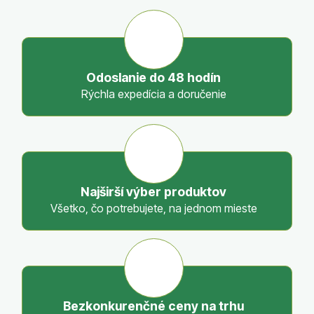
l
á
d
a
c
Odoslanie do 48 hodín
i
Rýchla expedícia a doručenie
e
p
r
v
k
y
Najširší výber produktov
v
Všetko, čo potrebujete, na jednom mieste
ý
p
i
s
u
Bezkonkurenčné ceny na trhu