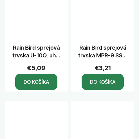
Rain Bird sprejová
Rain Bird sprejová
tryska U-10Q, uhol
tryska MPR-9 SST,
90°, dostrek 3,1 m
stred - dlhý okraj,
€5,09
€3,21
pás 2,7 x 5,5 m
DO KOŠÍKA
DO KOŠÍKA