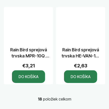
Rain Bird sprejová
Rain Bird sprejová
tryska MPR-10Q,
tryska HE-VAN-10,
uhol 90°, dostrek
uhol 0° - 360°,
€3,21
€2,63
3,1 m
dostrek 3,0 m
DO KOŠÍKA
DO KOŠÍKA
18
položiek celkom
O
v