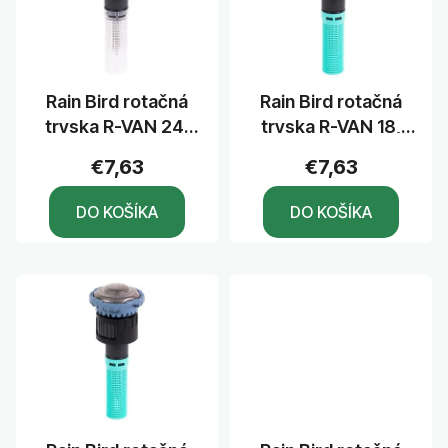
i
s
p
r
Rain Bird rotačná
Rain Bird rotačná
o
tryska R-VAN 24,
tryska R-VAN 18,
d
uhol 45°-270°,
uhol 45°-270°,
u
€7,63
€7,63
dostrek 7,3 m
dostrek 5,5 m
k
DO KOŠÍKA
DO KOŠÍKA
t
o
v