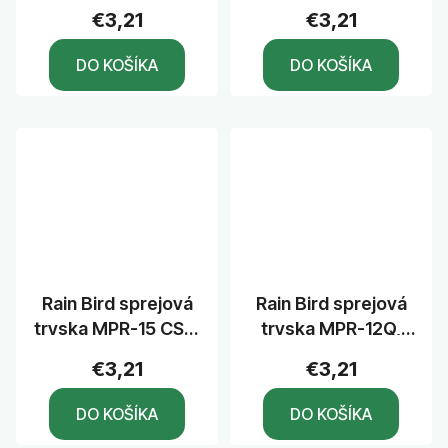
uhol 90°, dostrek
stred - dlhý okraj,
€3,21
€3,21
4,6 m
pás 1,2 x 9,2 m
DO KOŠÍKA
DO KOŠÍKA
Rain Bird sprejová
Rain Bird sprejová
tryska MPR-15 CST,
tryska MPR-12Q,
stred z pásu, pás
uhol 90°, dostrek
€3,21
€3,21
1,2 x 9,2 m
3,7 m
DO KOŠÍKA
DO KOŠÍKA