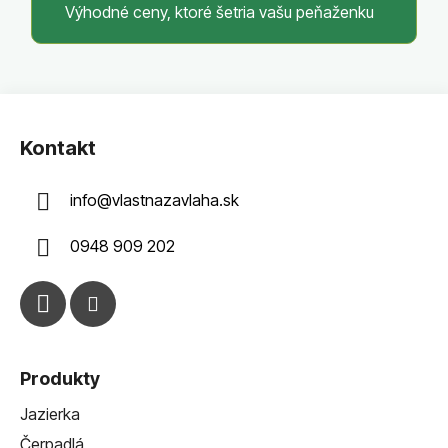
Výhodné ceny, ktoré šetria vašu peňaženku
Z
á
Kontakt
p
ä
info
@
vlastnazavlaha.sk
t
i
0948 909 202
e
Produkty
Jazierka
Čerpadlá