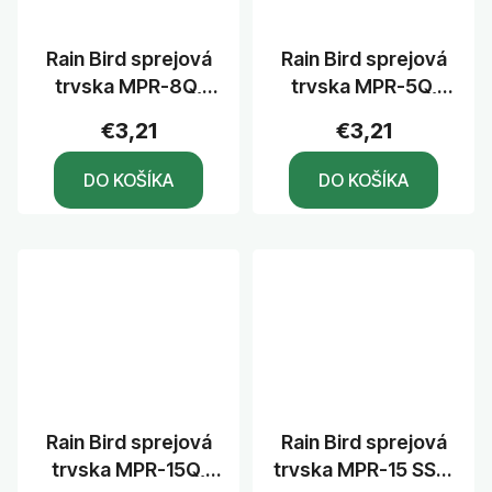
Rain Bird sprejová
Rain Bird sprejová
tryska MPR-8Q,
tryska MPR-5Q,
uhol 90°, dostrek
uhol 90°, dostrek
€3,21
€3,21
2,4 m
1,5 m
DO KOŠÍKA
DO KOŠÍKA
Rain Bird sprejová
Rain Bird sprejová
tryska MPR-15Q,
tryska MPR-15 SST,