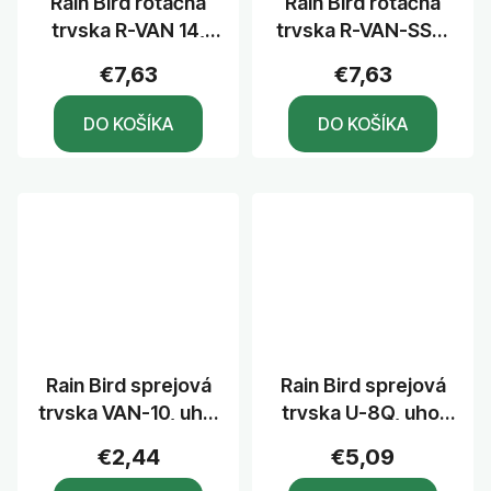
Rain Bird rotačná
Rain Bird rotačná
tryska R-VAN 14,
tryska R-VAN-SST,
uhol 45°-270°,
stred - dlhý okraj,
€7,63
€7,63
dostrek 4,6 m
pás 1,5 x 9,1 m
DO KOŠÍKA
DO KOŠÍKA
Rain Bird sprejová
Rain Bird sprejová
tryska VAN-10, uhol
tryska U-8Q, uhol
0° - 360°, dostrek
90°, dostrek 2,4 m
€2,44
€5,09
3,1 m