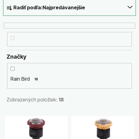
R
Radiť podľa:
Najpredávanejšie
a
d
e
n
i
e
Značky
p
r
o
Rain Bird
18
d
u
k
Zobrazených položiek:
18
t
o
V
v
ý
p