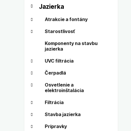
t
č
Jazierka
e
n
g
ý
Atrakcie a fontány
ó
p
r
Starostlivosť
a
i
n
e
Komponenty na stavbu
e
jazierka
l
UVC filtrácia
Čerpadlá
Osvetlenie a
elektroinštalácia
Filtrácia
Stavba jazierka
Prípravky