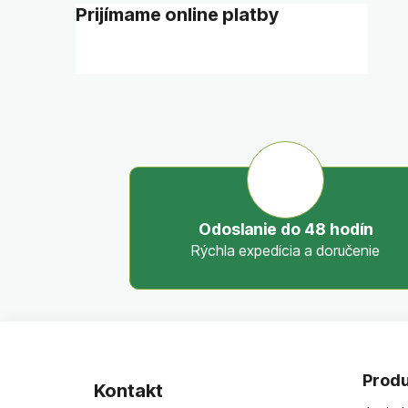
Prijímame online platby
Odoslanie do 48 hodín
Rýchla expedícia a doručenie
Z
á
Produ
Kontakt
p