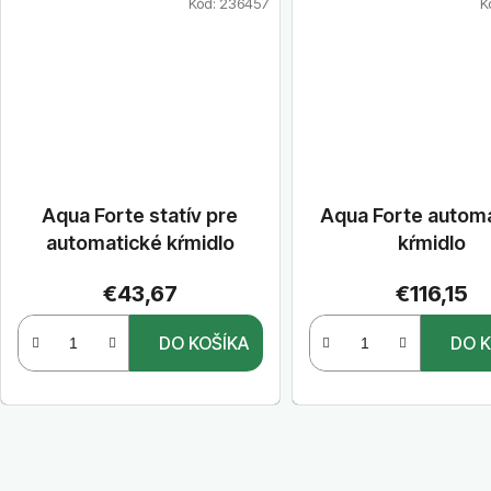
Kód:
236457
K
Aqua Forte statív pre
Aqua Forte autom
automatické kŕmidlo
kŕmidlo
€43,67
€116,15
DO KOŠÍKA
DO K
O
v