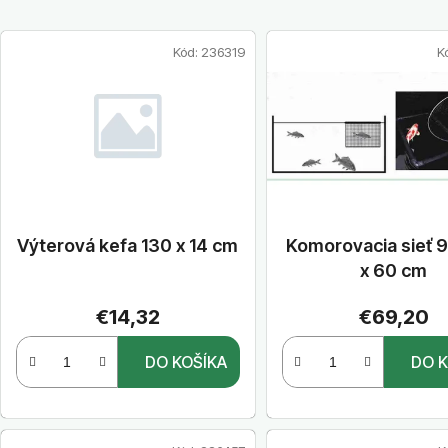
V
Kód:
236319
K
ý
p
i
s
p
r
o
Výterová kefa 130 x 14 cm
Komorovacia sieť 9
d
x 60 cm
u
k
€14,32
€69,20
t
DO KOŠÍKA
DO K
o
v