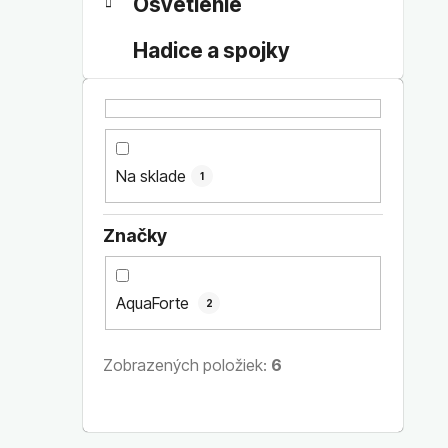
Osvetlenie
Hadice a spojky
Na sklade
1
Značky
AquaForte
2
Zobrazených položiek:
6