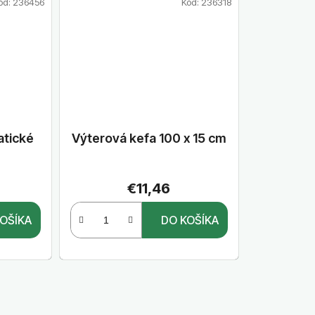
ód:
236456
Kód:
236318
atické
Výterová kefa 100 x 15 cm
€11,46
OŠÍKA
DO KOŠÍKA