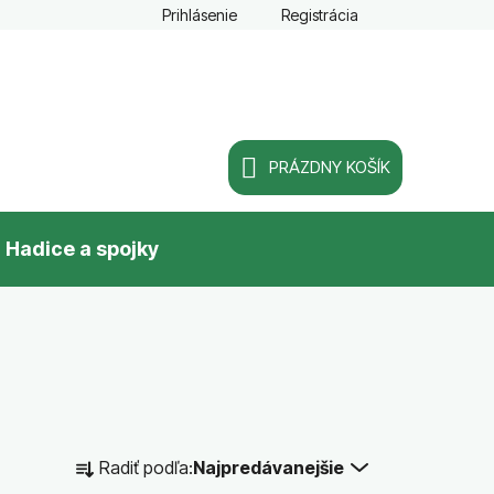
Prihlásenie
Registrácia
PRÁZDNY KOŠÍK
NÁKUPNÝ
Hadice a spojky
KOŠÍK
R
Radiť podľa:
Najpredávanejšie
a