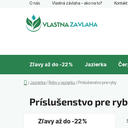
Prejsť
O nás
Vlastná závlaha – ako na to?
Kontakt
na
obsah
Zľavy až do -22 %
Jazierka
Čer
Domov
Jazierka
/
Ryby v jazierku
/
Príslušenstvo pre ryby
/
Príslušenstvo pre ry
B
K
Preskočiť
Zľavy až do -22 %
a
o
kategórie