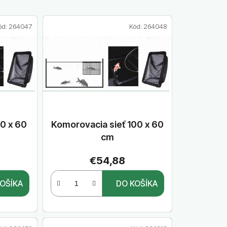
d
e
ód:
264047
Kód:
264048
n
i
e
p
r
o
d
u
0 x 60
Komorovacia sieť 100 x 60
k
cm
t
€54,88
o
v
OŠÍKA
DO KOŠÍKA