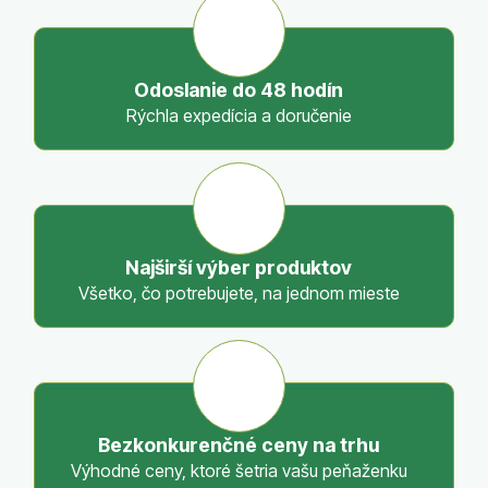
á
d
a
c
Odoslanie do 48 hodín
i
Rýchla expedícia a doručenie
e
p
r
v
k
y
Najširší výber produktov
v
Všetko, čo potrebujete, na jednom mieste
ý
p
i
s
u
Bezkonkurenčné ceny na trhu
Výhodné ceny, ktoré šetria vašu peňaženku