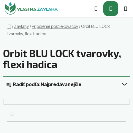
Prejsť
Hľadať
NÁKUP
na
obsah
KOŠÍK
Domov
Závlahy
/
Pripojenie postrekovačov
/
Orbit BLU LOCK
/
tvarovky, flexi hadica
Orbit BLU LOCK tvarovky,
flexi hadica
R
Radiť podľa:
Najpredávanejšie
a
d
e
n
i
e