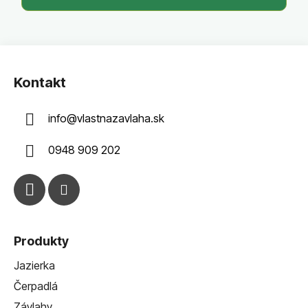
Z
á
Kontakt
p
ä
info
@
vlastnazavlaha.sk
t
i
0948 909 202
e
Produkty
Jazierka
Čerpadlá
Závlahy