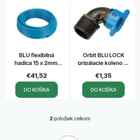
p
V
r
ý
o
p
d
i
u
s
k
p
t
r
BLU flexibilná
Orbit BLU LOCK
o
o
hadica 15 x 2mm,
pripájacie koleno 15
v
d
8bar/bal. 30m
x 1/2"M, PN10
u
€41,52
€1,35
k
DO KOŠÍKA
DO KOŠÍKA
t
o
v
2
položiek celkom
O
v
l