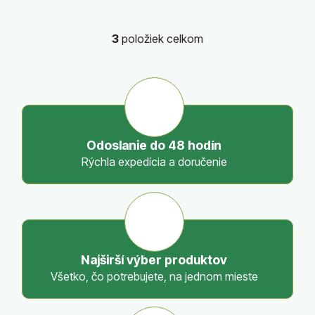
3
položiek celkom
O
v
l
á
d
a
c
Odoslanie do 48 hodín
i
Rýchla expedícia a doručenie
e
p
r
v
k
y
Najširší výber produktov
v
Všetko, čo potrebujete, na jednom mieste
ý
p
i