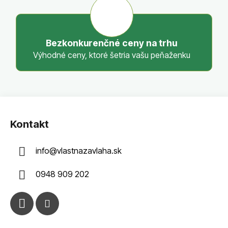
s
u
Bezkonkurenčné ceny na trhu
Výhodné ceny, ktoré šetria vašu peňaženku
Z
á
Kontakt
p
ä
info
@
vlastnazavlaha.sk
t
i
0948 909 202
e