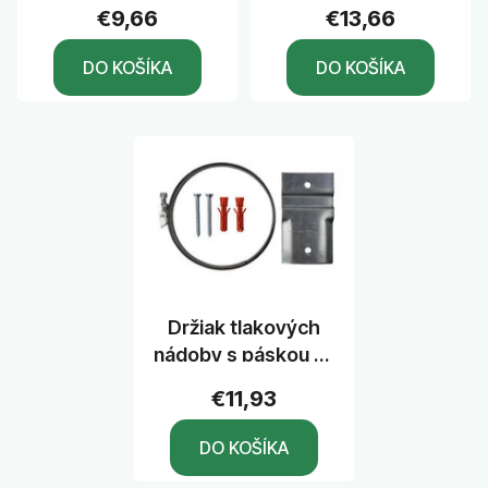
10cm
u
€9,66
€13,66
k
DO KOŠÍKA
DO KOŠÍKA
t
o
v
Držiak tlakových
nádoby s páskou 2-
40l
€11,93
DO KOŠÍKA