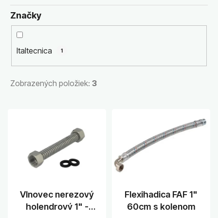
p
r
Značky
o
d
u
Italtecnica
1
k
t
Zobrazených položiek:
3
o
v
V
ý
p
i
s
p
r
Vlnovec nerezový
Flexihadica FAF 1"
o
holendrový 1" -
60cm s kolenom
d