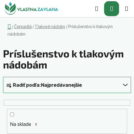
Prejsť
Hľadať
NÁKUP
na
obsah
KOŠÍK
Domov
Čerpadlá
/
Tlakové nádoby
/
Príslušenstvo k tlakovým
/
nádobám
Príslušenstvo k tlakovým
nádobám
R
Radiť podľa:
Najpredávanejšie
a
d
e
n
i
Na sklade
1
e