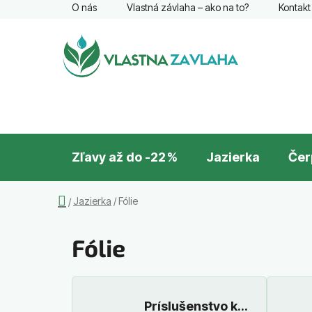
Prejsť
O nás
Vlastná závlaha – ako na to?
Kontakt
na
obsah
Zľavy až do -22 %
Jazierka
Čer
Domov
Jazierka
/
Fólie
/
Fólie
Príslušenstvo k