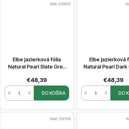
Kód:
225501
K
Elbe jazierková fólia
Elbe jazierková f
Natural Pearl Slate Grey
Natural Pearl Dark
1,65 m x 25 m
1,65 m x 25 
€48,39
€48,39
DO KOŠÍKA
DO K
Kód:
212109
K