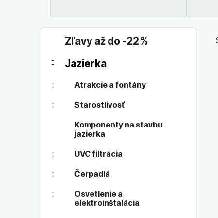
jazierkovým
fóliam EPDM
B
K
Preskočiť
Zľavy až do -22 %
a
o
kategórie
t
č
Jazierka
e
n
g
ý
Atrakcie a fontány
ó
p
r
Starostlivosť
a
i
n
e
Komponenty na stavbu
e
jazierka
l
UVC filtrácia
Čerpadlá
Osvetlenie a
elektroinštalácia