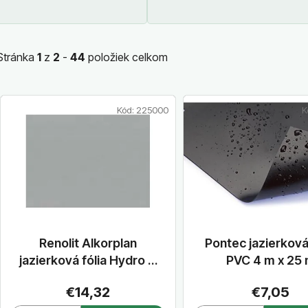
EPDM
jazierkovým
fóliam PVC
Stránka
1
z
2
-
44
položiek celkom
V
Kód:
225000
K
ý
p
i
s
p
r
o
d
Renolit Alkorplan
Pontec jazierková 
u
jazierková fólia Hydro H
PVC 4 m x 25
k
35254 sivá 1,5 mm 2,15 m
€14,32
€7,05
t
x 20 m