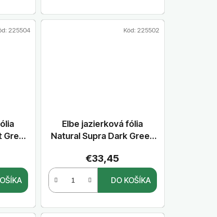
ód:
225504
Kód:
225502
ólia
Elbe jazierková fólia
t Grey
Natural Supra Dark Green
m
2,00 m x 25 m
€33,45
OŠÍKA
DO KOŠÍKA