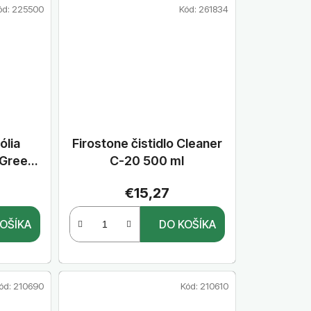
ód:
225500
Kód:
261834
ólia
Firostone čistidlo Cleaner
 Green
C-20 500 ml
m
€15,27
OŠÍKA
DO KOŠÍKA
ód:
210690
Kód:
210610