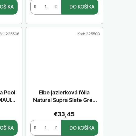
v
OŠÍKA
DO KOŠÍKA
ód:
225506
Kód:
225503
ia Pool
Elbe jazierková fólia
 MAUI
Natural Supra Slate Grey
60 m x
2,00 m x 25 m
€33,45
OŠÍKA
DO KOŠÍKA