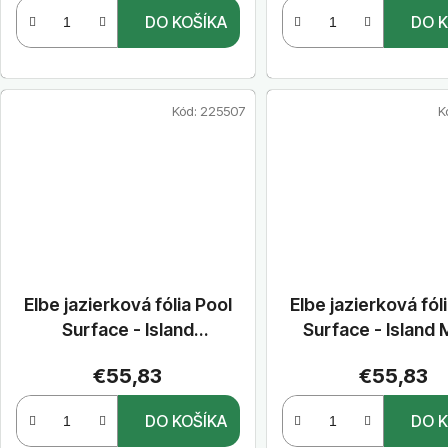
o
DO KOŠÍKA
DO K
v
Kód:
225507
K
Elbe jazierková fólia Pool
Elbe jazierková fól
Surface - Island
Surface - Island
SANTORINI Light Grey
Black Embossed 1,
€55,83
€55,83
Embossed 1,60 m x 20 m
20 m
DO KOŠÍKA
DO K