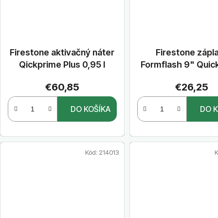
Firestone aktivačný náter
Firestone zápl
Qickprime Plus 0,95 l
Formflash 9" Qui
22,86 cm x 15,
€60,85
€26,25
DO KOŠÍKA
DO K
Kód:
214013
K