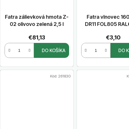
Fatra zálievková hmota Z-
Fatra vlnovec 1
02 olivovo zelená 2,5 l
DR11 FOL805 RA
€81,13
€3,10
DO KOŠÍKA
DO K
Kód:
261830
K