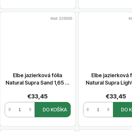
Kód:
225505
K
Elbe jazierková fólia
Elbe jazierková f
Natural Supra Sand 1,65 m
Natural Supra Ligh
x 25 m
1,65 m x 25 
€33,45
€33,45
DO KOŠÍKA
DO K