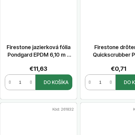
Firestone jazierková fólia
Firestone drôte
Pondgard EPDM 6,10 m x
Quickscrubber 
30,48 m
€11,63
€0,71
DO KOŠÍKA
DO K
Kód:
261832