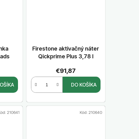
nka
Firestone aktivačný náter
Pads
Qickprime Plus 3,78 l
€91,87
OŠÍKA
DO KOŠÍKA
Kód:
210641
Kód:
210640