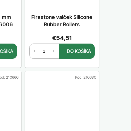
60 mm
Firestone valček Silicone
L6006
Rubber Rollers
€54,51
OŠÍKA
DO KOŠÍKA
ód:
210660
Kód:
210630