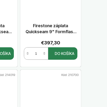
ata
Firestone záplata
ckseam
Quickseam 9" Formflash
24 m
22,86 cm x 15,24 m
€397,30
OŠÍKA
DO KOŠÍKA
ód:
214019
Kód:
210700