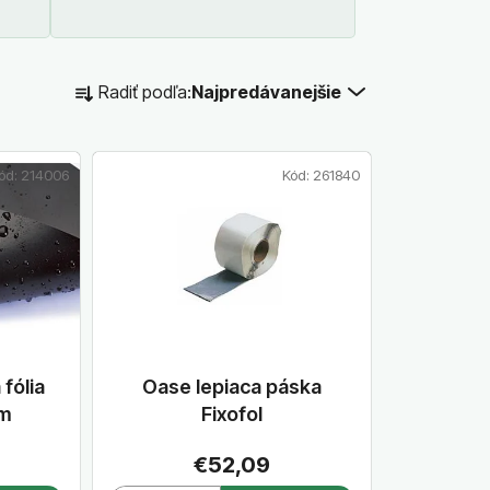
PVC
R
Radiť podľa:
Najpredávanejšie
a
d
e
ód:
214006
Kód:
261840
n
i
e
p
r
o
d
u
fólia
Oase lepiaca páska
k
 m
Fixofol
t
€52,09
o