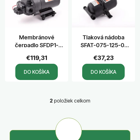
p
d
i
u
s
k
p
t
r
Membránové
Tlaková nádoba
o
o
čerpadlo SFDP1-
SFAT-075-125-01
v
d
015-080-31 12 V
0,75 l
u
€119,31
€37,23
k
DO KOŠÍKA
DO KOŠÍKA
t
o
v
2
položiek celkom
O
v
l
á
d
a