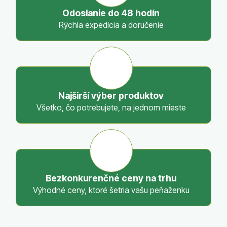
c
Odoslanie do 48 hodín
i
Rýchla expedícia a doručenie
e
p
r
v
k
y
Najširší výber produktov
v
Všetko, čo potrebujete, na jednom mieste
ý
p
i
s
u
Bezkonkurenčné ceny na trhu
Výhodné ceny, ktoré šetria vašu peňaženku