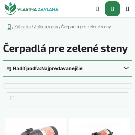
Prejsť
Hľadať
NÁKUP
na
obsah
KOŠÍK
Domov
Záhrada
/
Zelená stena
/
Čerpadlá pre zelené steny
/
Čerpadlá pre zelené steny
R
Radiť podľa:
Najpredávanejšie
a
d
e
n
i
e
p
V
r
ý
o