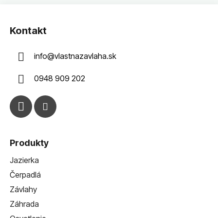
Z
á
Kontakt
p
ä
info
@
vlastnazavlaha.sk
t
i
0948 909 202
e
Produkty
Jazierka
Čerpadlá
Závlahy
Záhrada