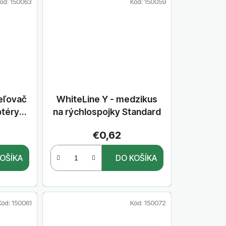
ód:
150063
Kód:
150059
eľovač
WhiteLine Y - medzikus
ptéry
na rýchlospojky Standard
orným
€0,62
"
OŠÍKA
DO KOŠÍKA
Kód:
150061
Kód:
150072