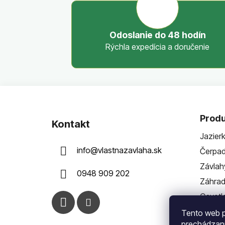
Odoslanie do 48 hodín
Rýchla expedícia a doručenie
Z
á
Produ
Kontakt
p
Jazier
ä
info
@
vlastnazavlaha.sk
Čerpad
t
i
Závlah
0948 909 202
e
Záhra
Osvetl
Tento web p
prechádzaní