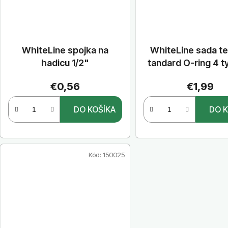
WhiteLine spojka na
WhiteLine sada te
hadicu 1/2"
tandard O-ring 4 t
€0,56
€1,99
DO KOŠÍKA
DO K
Kód:
150025