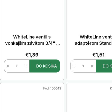
WhiteLine ventil s
WhiteLine venti
vonkajším závitom 3/4" a
adaptérom Stand
vnútorným závitom 3/4"
vonkajším závito
€1,39
€1,51
DO KOŠÍKA
DO K
Kód:
150043
K