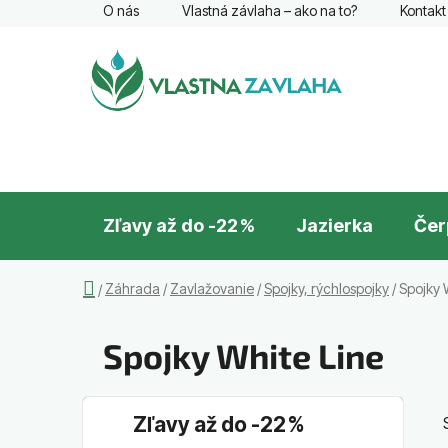
Prejsť
O nás
Vlastná závlaha – ako na to?
Kontakt
na
obsah
Zľavy až do -22 %
Jazierka
Čer
Domov
Záhrada
/
Zavlažovanie
/
Spojky, rýchlospojky
/
Spojky 
/
Spojky White Line
B
K
Preskočiť
Zľavy až do -22 %
a
o
kategórie