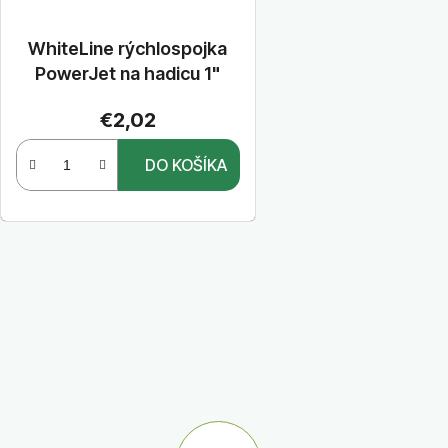
WhiteLine rýchlospojka
PowerJet na hadicu 1"
€2,02
DO KOŠÍKA
O
v
l
á
d
a
c
i
e