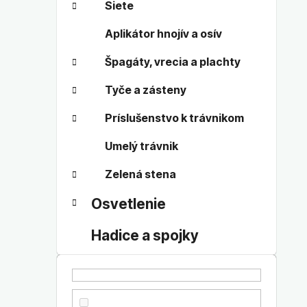
Siete
Aplikátor hnojív a osív
Špagáty, vrecia a plachty
Tyče a zásteny
Príslušenstvo k trávnikom
Umelý trávnik
Zelená stena
Osvetlenie
Hadice a spojky