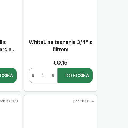
l s
WhiteLine tesnenie 3/4" s
ard a
filtrom
m 3/4"
€0,15
OŠÍKA
DO KOŠÍKA
ód:
150073
Kód:
150034