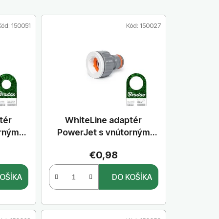
d
e
Kód:
150051
Kód:
150027
n
i
e
p
r
o
d
u
tér
WhiteLine adaptér
k
orným
PowerJet s vnútorným
t
m 1/2" / 3/4"
závitom 3/4" / 1"
€0,98
o
v
OŠÍKA
DO KOŠÍKA