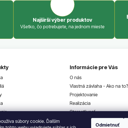
p
r
v
Najširší výber produktov
k
Všetko, čo potrebujete, na jednom mieste
y
v
ý
p
i
s
u
kty
Informácie pre Vás
ka
O nás
lá
Vlastná závlaha - Ako na to
y
Projektovanie
da
Realizácia
enie
Starostlivosť
Kontakt
oužíva súbory cookie. Ďalším
Odmietnuť
m tohto webu vyjadrujete súhlas s ich