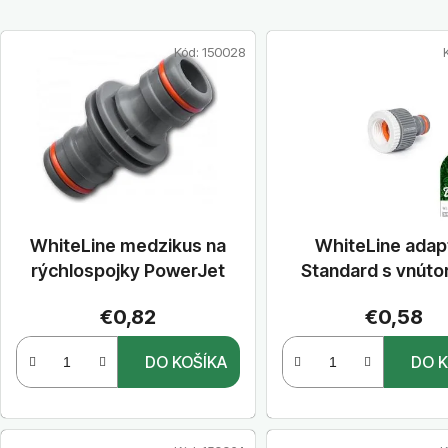
V
Kód:
150028
ý
p
i
s
p
r
o
WhiteLine medzikus na
WhiteLine adap
d
rýchlospojky PowerJet
Standard s vnút
u
závito
k
€0,82
€0,58
t
DO KOŠÍKA
DO K
o
v