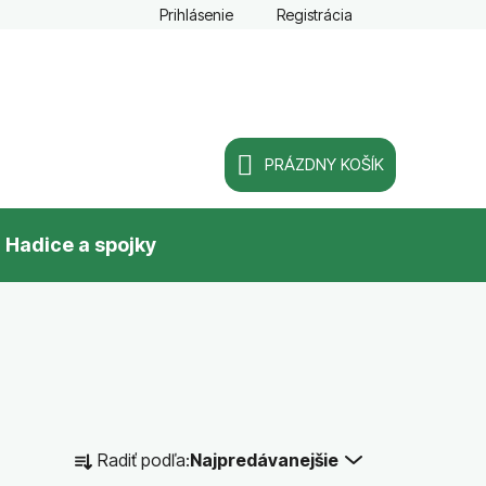
Prihlásenie
Registrácia
PRÁZDNY KOŠÍK
NÁKUPNÝ
Hadice a spojky
KOŠÍK
R
Radiť podľa:
Najpredávanejšie
a