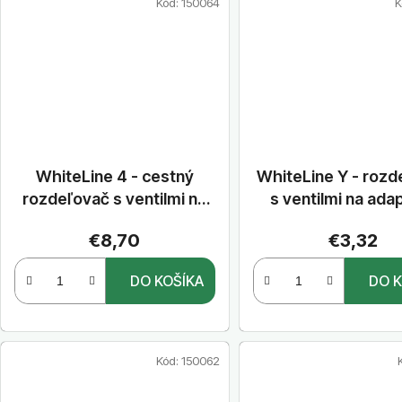
Kód:
150064
K
WhiteLine 4 - cestný
WhiteLine Y - rozd
rozdeľovač s ventilmi na
s ventilmi na ada
adaptéry Standard a
Standard a vnút
€8,70
€3,32
vnútorným závitom 3/4" /
závitom 3/4
1"
DO KOŠÍKA
DO K
Kód:
150062