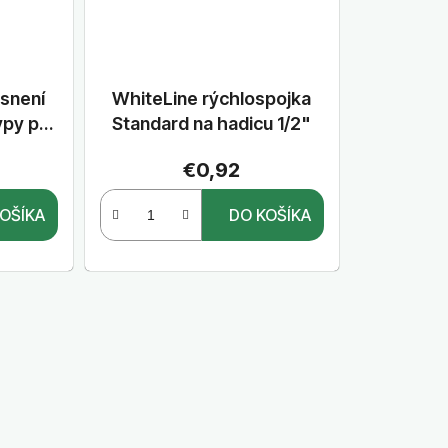
snení
WhiteLine rýchlospojka
ypy po
Standard na hadicu 1/2"
6 ks 1/2" , 3/4", 1", S
€0,92
OŠÍKA
DO KOŠÍKA