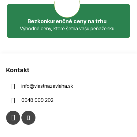
Bezkonkurenčné ceny na trhu
Výhodné ceny, ktoré šetria vašu peňaženku
Z
á
Kontakt
p
ä
info
@
vlastnazavlaha.sk
t
i
0948 909 202
e