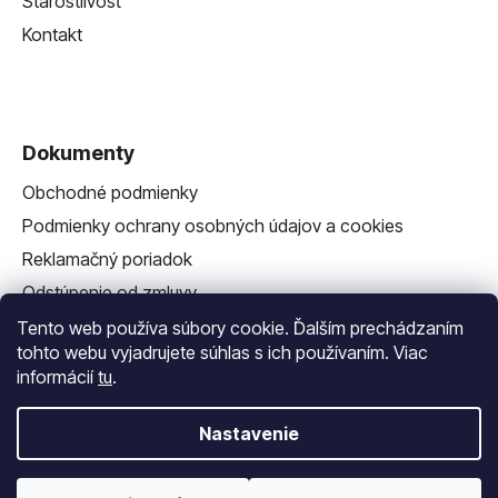
Starostlivosť
Kontakt
Dokumenty
Obchodné podmienky
Podmienky ochrany osobných údajov a cookies
Reklamačný poriadok
Odstúpenie od zmluvy
Reklamačný formulár
Tento web používa súbory cookie. Ďalším prechádzaním
tohto webu vyjadrujete súhlas s ich používaním. Viac
informácií
tu
.
Nastavenie
Vytvoril Shoptet
a
Adatelier