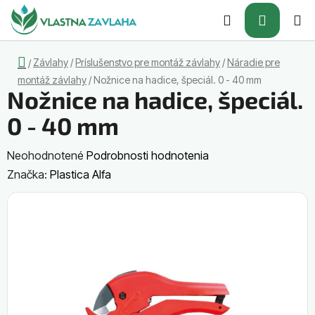
Prejsť
Hľadať
NÁKUP
na
obsah
KOŠÍK
Domov
Závlahy
/
Príslušenstvo pre montáž závlahy
/
Náradie pre
/
montáž závlahy
/
Nožnice na hadice, špeciál. 0 - 40 mm
Nožnice na hadice, špeciál.
0 - 40 mm
Priemerné
Neohodnotené
Podrobnosti hodnotenia
hodnotenie
Značka:
Plastica Alfa
produktu
je
0,0
z
5
hviezdičiek.