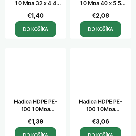
1,0 Mpa 32 x 4,4
1,0 Mpa 40 x 5,5
mm
mm
€1,40
€2,08
DO KOŠÍKA
DO KOŠÍKA
Hadica HDPE PE-
Hadica HDPE PE-
100 1,0Mpa
100 1,0Mpa
25/1,8mm bal. po
40/2,4mm bal. po
€1,39
€3,06
100m
100m
DO KOŠÍKA
DO KOŠÍKA