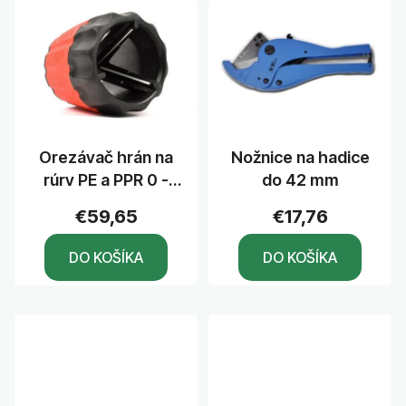
Orezávač hrán na
Nožnice na hadice
rúry PE a PPR 0 -
do 42 mm
40mm
€59,65
€17,76
DO KOŠÍKA
DO KOŠÍKA