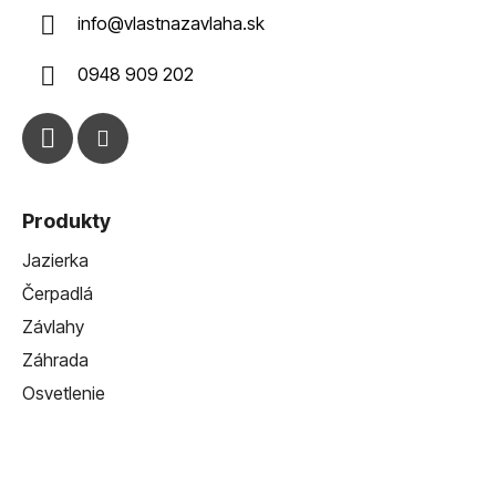
ä
info
@
vlastnazavlaha.sk
t
i
0948 909 202
e
Produkty
Jazierka
Čerpadlá
Závlahy
Záhrada
Osvetlenie