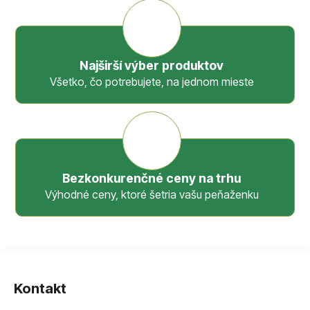
Najširší výber produktov
Všetko, čo potrebujete, na jednom mieste
Bezkonkurenčné ceny na trhu
Výhodné ceny, ktoré šetria vašu peňaženku
Z
á
Kontakt
p