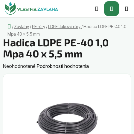
Prejsť
Hľadať
NÁKUP
na
obsah
KOŠÍK
Domov
Závlahy
/
PE rúry
/
LDPE tlakové rúry
/
Hadica LDPE PE-40 1,0
/
Mpa 40 x 5,5 mm
Hadica LDPE PE-40 1,0
Mpa 40 x 5,5 mm
Priemerné
Neohodnotené
Podrobnosti hodnotenia
hodnotenie
produktu
je
0,0
z
5
hviezdičiek.