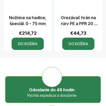
Nožnice na hadice,
Orezávač hrán na
špeciál. 0 - 75 mm
rúry PE a PPR 20 -
63mm
€214,72
€44,73
DO KOŠÍKA
DO KOŠÍKA
Odoslanie do 48 hodín
Rýchla expedícia a doručenie