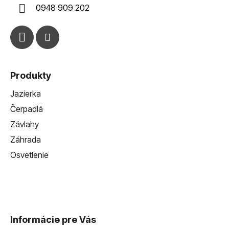
i
0948 909 202
e
Produkty
Jazierka
Čerpadlá
Závlahy
Záhrada
Osvetlenie
Informácie pre Vás