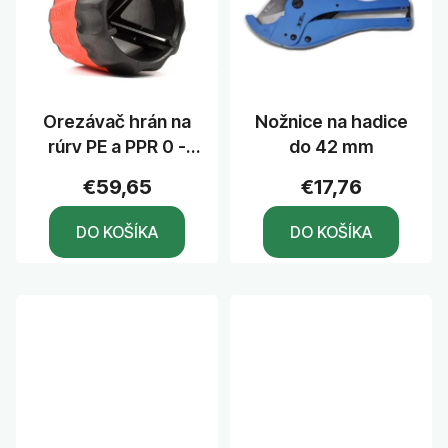
Orezávač hrán na
Nožnice na hadice
rúry PE a PPR 0 -
do 42 mm
40mm
€59,65
€17,76
DO KOŠÍKA
DO KOŠÍKA