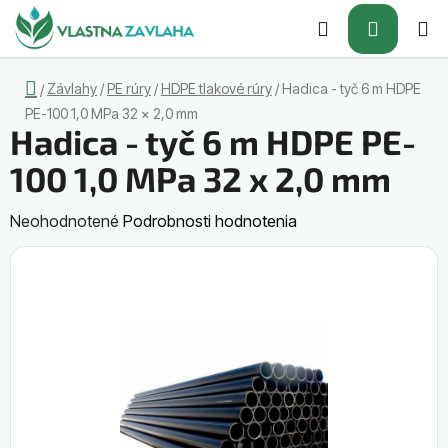
Prejsť
Hľadať
NÁKUP
na
obsah
KOŠÍK
Domov
Závlahy
/
PE rúry
/
HDPE tlakové rúry
/
Hadica - tyč 6 m HDPE
/
PE-100 1,0 MPa 32 x 2,0 mm
Hadica - tyč 6 m HDPE PE-
100 1,0 MPa 32 x 2,0 mm
Priemerné
Neohodnotené
Podrobnosti hodnotenia
hodnotenie
produktu
je
0,0
z
5
hviezdičiek.