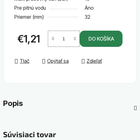
Pre pitnú vodu
Áno
Priemer (mm)
32
€1,21
DO KOŠÍKA
Jednotková cena:
Tlač
Opýtať sa
Zdieľať
Popis
Súvisiaci tovar