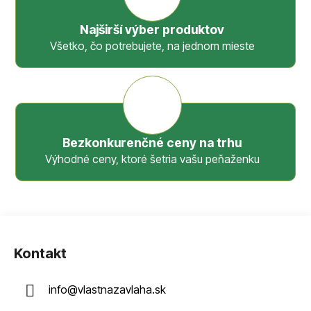
Najširší výber produktov
Všetko, čo potrebujete, na jednom mieste
Bezkonkurenčné ceny na trhu
Výhodné ceny, ktoré šetria vašu peňaženku
Z
á
Kontakt
p
ä
info
@
vlastnazavlaha.sk
t