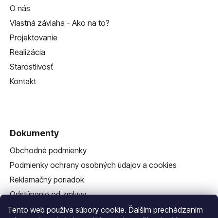
O nás
Vlastná závlaha - Ako na to?
Projektovanie
Realizácia
Starostlivosť
Kontakt
Dokumenty
Obchodné podmienky
Podmienky ochrany osobných údajov a cookies
Reklamačný poriadok
Odstúpenie od zmluvy
Reklamačný formulár
Tento web používa súbory cookie. Ďalším prechádzaním