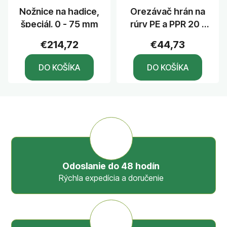
Nožnice na hadice,
Orezávač hrán na
špeciál. 0 - 75 mm
rúry PE a PPR 20 -
63mm
€214,72
€44,73
DO KOŠÍKA
DO KOŠÍKA
Odoslanie do 48 hodín
Rýchla expedícia a doručenie