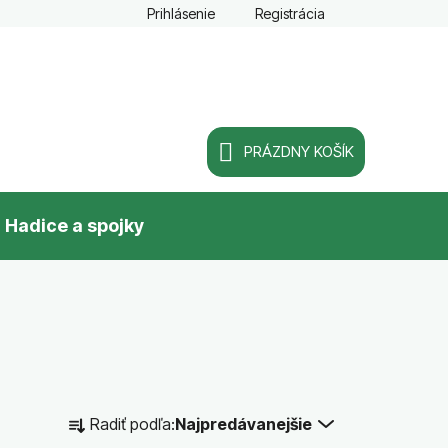
Prihlásenie
Registrácia
PRÁZDNY KOŠÍK
NÁKUPNÝ
Hadice a spojky
KOŠÍK
R
Radiť podľa:
Najpredávanejšie
a