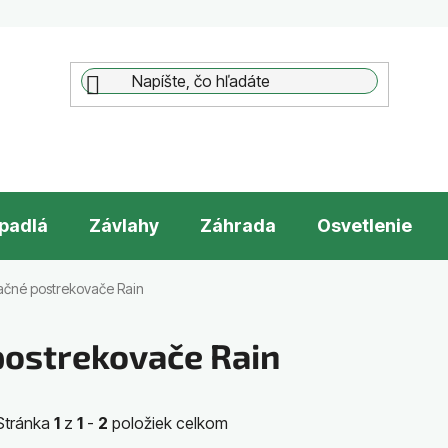
padlá
Závlahy
Záhrada
Osvetlenie
tačné postrekovače Rain
postrekovače Rain
Stránka
1
z
1
-
2
položiek celkom