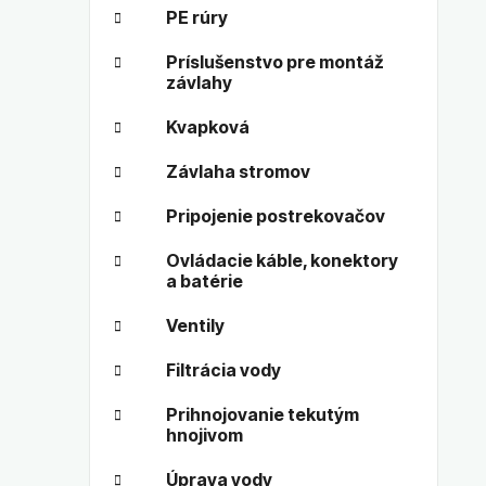
PE rúry
Príslušenstvo pre montáž
závlahy
Kvapková
Závlaha stromov
Pripojenie postrekovačov
Ovládacie káble, konektory
a batérie
Ventily
Filtrácia vody
Prihnojovanie tekutým
hnojivom
Úprava vody