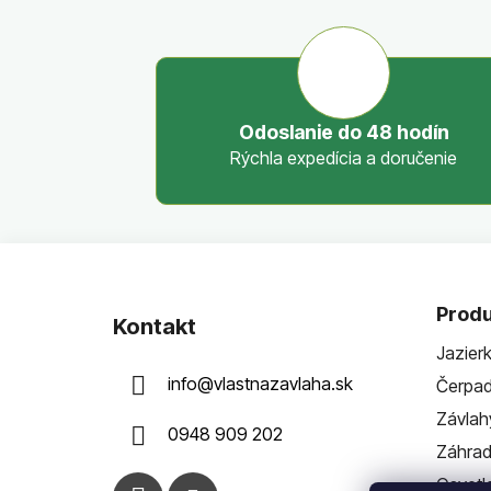
Odoslanie do 48 hodín
Rýchla expedícia a doručenie
Z
á
Produ
Kontakt
p
Jazier
ä
info
@
vlastnazavlaha.sk
Čerpad
t
i
Závlah
0948 909 202
e
Záhra
Osvetl