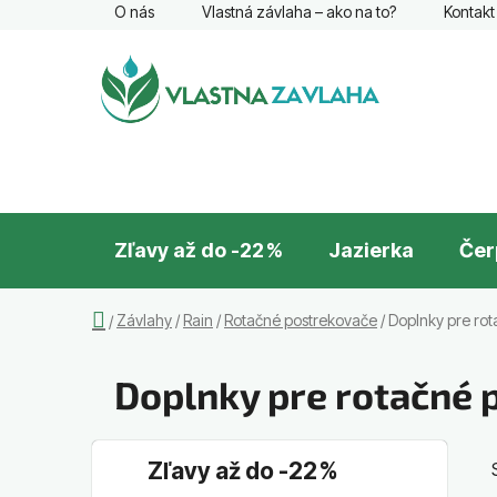
Prejsť
O nás
Vlastná závlaha – ako na to?
Kontakt
na
obsah
Zľavy až do -22 %
Jazierka
Čer
Domov
Závlahy
/
Rain
/
Rotačné postrekovače
/
Doplnky pre ro
/
Doplnky pre rotačné 
B
K
Preskočiť
Zľavy až do -22 %
a
o
kategórie