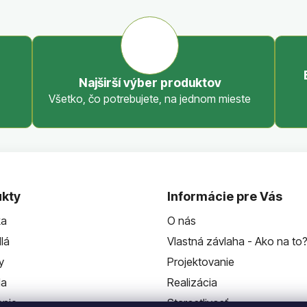
Najširší výber produktov
Všetko, čo potrebujete, na jednom mieste
kty
Informácie pre Vás
ka
O nás
lá
Vlastná závlaha - Ako na to
y
Projektovanie
da
Realizácia
enie
Starostlivosť