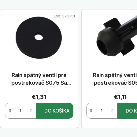
V
Kód:
370751
ý
p
i
s
p
r
o
Rain spätný ventil pre
Rain spätný venti
d
postrekovač S075 Sa
postrekovač S0
u
S075 D
k
€1,31
€1,11
t
DO KOŠÍKA
DO K
o
v