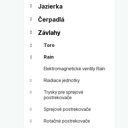
t
č
Jazierka
e
n
g
ý
Čerpadlá
ó
p
r
a
Závlahy
i
n
e
Toro
e
l
Rain
Elektromagnetické ventily Rain
Riadiace jednotky
Trysky pre sprejové
postrekovače
Sprejové postrekovače
Rotačné postrekovače