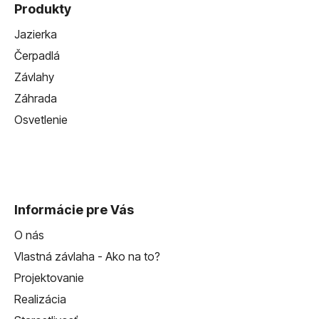
Produkty
ý
p
Jazierka
i
Čerpadlá
s
u
Závlahy
Záhrada
Osvetlenie
Informácie pre Vás
O nás
Vlastná závlaha - Ako na to?
Projektovanie
Realizácia