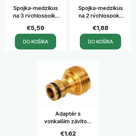
r
o
Spojka-medzikus
Spojka-medzikus
o
d
na 3 rýchlospojky
na 2 rýchlospoky
d
u
mosadz
mosadz
u
k
€5,59
€1,88
k
t
DO KOŠÍKA
DO KOŠÍKA
t
o
o
v
v
Adaptér s
vonkajším závitom
3/4" mosadz
€1,62