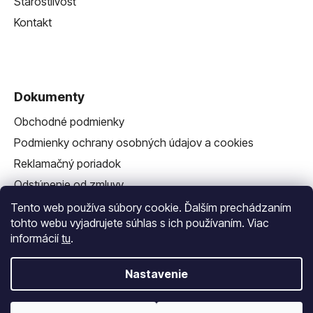
Starostlivosť
Kontakt
Dokumenty
Obchodné podmienky
Podmienky ochrany osobných údajov a cookies
Reklamačný poriadok
Odstúpenie od zmluvy
Reklamačný formulár
Tento web používa súbory cookie. Ďalším prechádzaním
tohto webu vyjadrujete súhlas s ich používaním. Viac
informácií
tu
.
Nastavenie
Vytvoril Shoptet
a
Adatelier