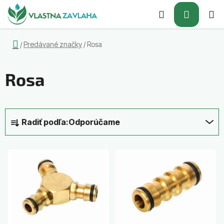
Prejsť
Hľadať
NÁKUP
na
obsah
KOŠÍK
Domov
Predávané značky
/
Rosa
/
Rosa
R
Radiť podľa:
Odporúčame
a
d
V
e
ý
n
p
i
i
e
s
p
p
r