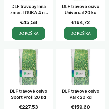
r
o
DLF trávobylinná
DLF trávové osivo
o
d
zmes LOUKA 4 na
Universal 20 kg
d
u
seno a spásanie 5
u
k
€45,58
€164,72
kg
k
t
DO KOŠÍKA
DO KOŠÍKA
t
o
o
v
v
DLF trávové osivo
DLF trávové osivo
Sport Profi 20 kg
Park 20 kg
€227,53
€159,60