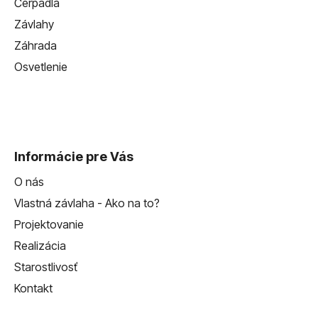
Čerpadlá
s
u
Závlahy
Záhrada
Osvetlenie
Informácie pre Vás
O nás
Vlastná závlaha - Ako na to?
Projektovanie
Realizácia
Starostlivosť
Kontakt