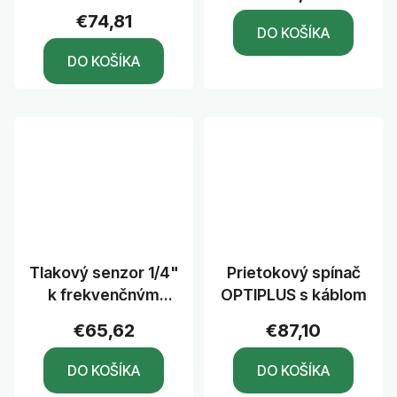
hodnotenie
€74,81
DO KOŠÍKA
produktu
je
DO KOŠÍKA
1,0
z
5
hviezdičiek.
Tlakový senzor 1/4"
Prietokový spínač
k frekvenčným
OPTIPLUS s káblom
meničom
€65,62
€87,10
SPEEDBOX
DO KOŠÍKA
DO KOŠÍKA