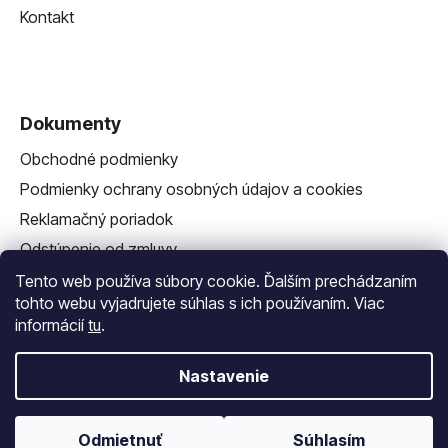
Kontakt
Dokumenty
Obchodné podmienky
Podmienky ochrany osobných údajov a cookies
Reklamačný poriadok
Odstúpenie od zmluvy
Reklamačný formulár
Tento web používa súbory cookie. Ďalším prechádzaním
tohto webu vyjadrujete súhlas s ich používaním. Viac
informácií
tu
.
Nastavenie
Vytvoril Shoptet
a
Adatelier
Odmietnuť
Súhlasím
Copyright 2026
Vlastná Závlaha
. Všetky práva