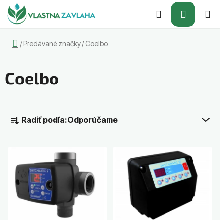
Prejsť
Hľadať
NÁKUP
na
obsah
KOŠÍK
Domov
Predávané značky
/
Coelbo
/
Coelbo
R
Radiť podľa:
Odporúčame
a
d
V
e
ý
n
p
i
i
e
s
p
p
r