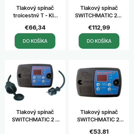
r
o
Tlakový spínač
Tlakový spínač
o
d
trojcestný T - KIT
SWITCHMATIC 2T-
d
u
SWITCHMATIC 2,
400V, bez kábla
u
k
€66,34
€112,99
bez kábla
k
t
DO KOŠÍKA
DO KOŠÍKA
t
o
o
v
v
Tlakový spínač
Tlakový spínač
SWITCHMATIC 2 s
SWITCHMATIC 2,
káblom
bez kábla
Priemerné
€53,81