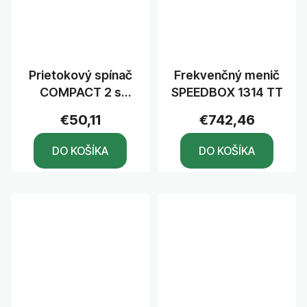
Prietokový spínač
Frekvenčný menič
COMPACT 2 s
SPEEDBOX 1314 TT
káblom
€50,11
€742,46
DO KOŠÍKA
DO KOŠÍKA