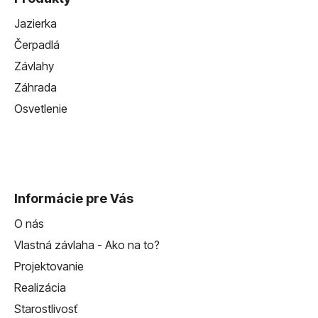
ý
p
Jazierka
i
Čerpadlá
s
u
Závlahy
Záhrada
Osvetlenie
Informácie pre Vás
O nás
Vlastná závlaha - Ako na to?
Projektovanie
Realizácia
Starostlivosť