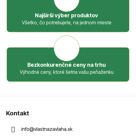
Najširší výber produktov
Všetko, čo potrebujete, na jednom mieste
Bezkonkurenčné ceny na trhu
Výhodné ceny, ktoré šetria vašu peňaženku
Z
á
Kontakt
p
ä
info
@
vlastnazavlaha.sk
t