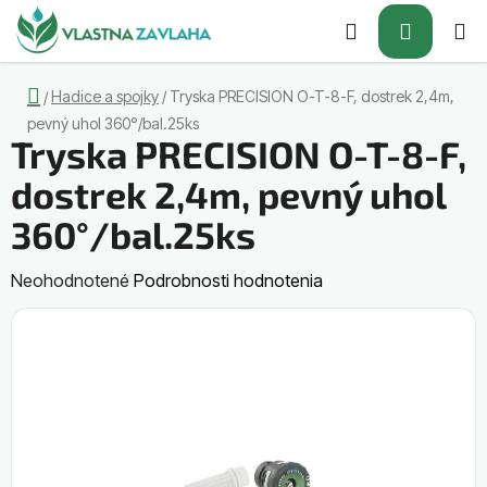
Prejsť
Hľadať
NÁKUP
na
obsah
KOŠÍK
Domov
Hadice a spojky
/
Tryska PRECISION O-T-8-F, dostrek 2,4m,
/
pevný uhol 360°/bal.25ks
Tryska PRECISION O-T-8-F,
dostrek 2,4m, pevný uhol
360°/bal.25ks
Priemerné
Neohodnotené
Podrobnosti hodnotenia
hodnotenie
produktu
je
0,0
z
5
hviezdičiek.