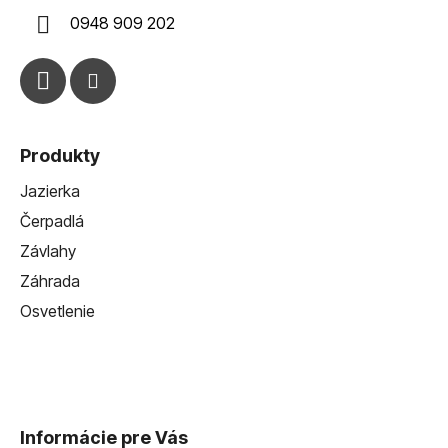
i
0948 909 202
e
Produkty
Jazierka
Čerpadlá
Závlahy
Záhrada
Osvetlenie
Informácie pre Vás