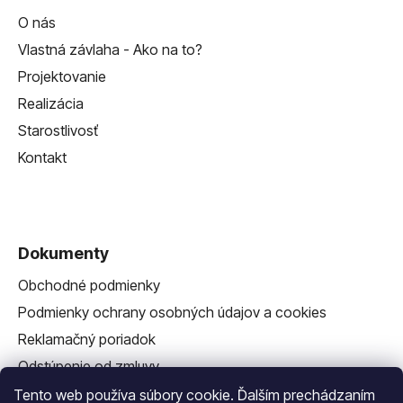
O nás
Vlastná závlaha - Ako na to?
Projektovanie
Realizácia
Starostlivosť
Kontakt
Dokumenty
Obchodné podmienky
Podmienky ochrany osobných údajov a cookies
Reklamačný poriadok
Odstúpenie od zmluvy
Reklamačný formulár
Tento web používa súbory cookie. Ďalším prechádzaním