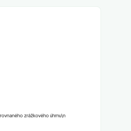
yyrovnaného zrážkového úhrnu\n