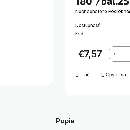
180°/bal.25
Priemerné
Neohodnotené
Podrobnos
hodnotenie
Dostupnosť
produktu
Kód:
je
0,0
z
€7,57
5
Jednotková cena:
hviezdičiek.
Tlač
Opýtať sa
Popis