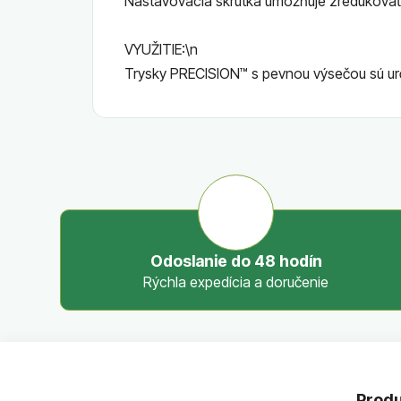
Nastavovacia skrutka umožňuje zredukovať 
VYUŽITIE:\n
Trysky PRECISION™ s pevnou výsečou sú ur
Odoslanie do 48 hodín
Rýchla expedícia a doručenie
Z
á
Produ