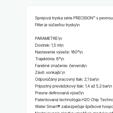
Sprejová tryska série PRECISION™ s pevno
Filter je súčasťou trysky\n
PARAMETRE:\n
Dostrek: 1,5 m\n
Nastavenie výseče: 180°\n
Trajektória: 8°\n
Farebné značenie: červená\n
Závit: vonkajší \n
Odporúčaný pracovný tlak: 2,1 bar\n
Prípustný prevádzkový tlak: 1,4 až 5,2 bar\n
Presne definovaná výseč\n
Patentovaná technológia H2O Chip Technol
Water Smart® zabezpečuje špičkové hospo