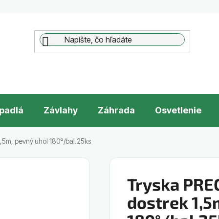
padlá
Závlahy
Záhrada
Osvetlenie
,5m, pevný uhol 180°/bal.25ks
Tryska PREC
dostrek 1,5