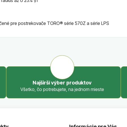
rádius až o 25% \n
čené pre postrekovače TORO® série 570Z a série LPS
Najširší výber produktov
Všetko, čo potrebujete, na jednom mieste
kty
Informácie pre Vás