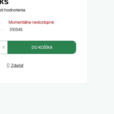
ks
ti hodnotenia
Momentálne nedostupné
310545
DO KOŠÍKA
Zdieľať