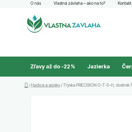
Prejsť
O nás
Vlastná závlaha – ako na to?
Kontakt
na
obsah
Zľavy až do -22 %
Jazierka
Čer
Domov
Hadice a spojky
/
Tryska PRECISION O-T-5-H, dostrek 1
/