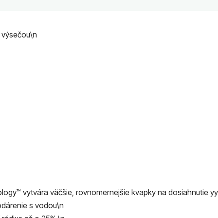
u výsečou\n
ogy™ vytvára väčšie, rovnomernejšie kvapky na dosiahnutie 
dárenie s vodou\n