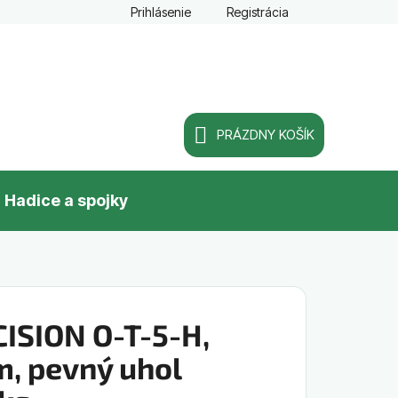
Prihlásenie
Registrácia
PRÁZDNY KOŠÍK
NÁKUPNÝ
Hadice a spojky
KOŠÍK
ISION O-T-5-H,
m, pevný uhol