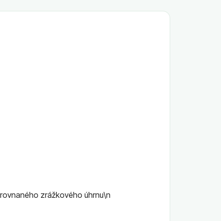
yyrovnaného zrážkového úhrnu\n