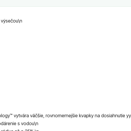
u výsečou\n
ogy™ vytvára väčšie, rovnomernejšie kvapky na dosiahnutie 
dárenie s vodou\n