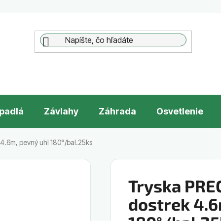
padlá
Závlahy
Záhrada
Osvetlenie
4.6m, pevný uhl 180°/bal.25ks
Tryska PREC
dostrek 4.6