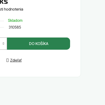
ks
ti hodnotenia
Skladom
310585
DO KOŠÍKA
Zdieľať