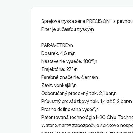
Sprejová tryska série PRECISION™ s pevno
Filter je súčasťou trysky\n
PARAMETRE:\n
Dostrek: 4,6 m\n
Nastavenie výseče: 180°\n
Trajektória: 27°\n
Farebné značenie: čierna\n
Závit: vonkajší \n
Odporúčaný pracovný tlak: 2,1 bar\n
Prípustný prevádzkový tlak: 1,4 až 5,2 bar\n
Presne definovaná výseč\n
Patentovaná technológia H2O Chip Technol
Water Smart® zabezpečuje špičkové hospo