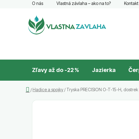
Prejsť
O nás
Vlastná závlaha – ako na to?
Kontakt
na
obsah
Zľavy až do -22 %
Jazierka
Čer
Domov
Hadice a spojky
/
Tryska PRECISION O-T-15-H, dostrek 
/