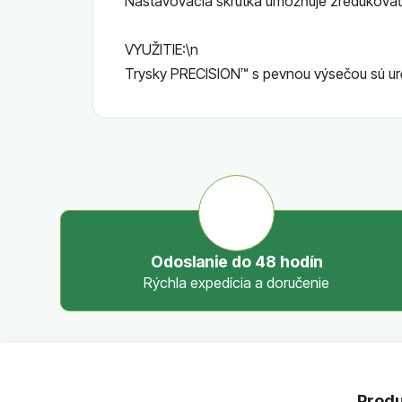
Nastavovacia skrutka umožňuje zredukovať 
VYUŽITIE:\n
Trysky PRECISION™ s pevnou výsečou sú ur
Odoslanie do 48 hodín
Rýchla expedícia a doručenie
Z
á
Produ