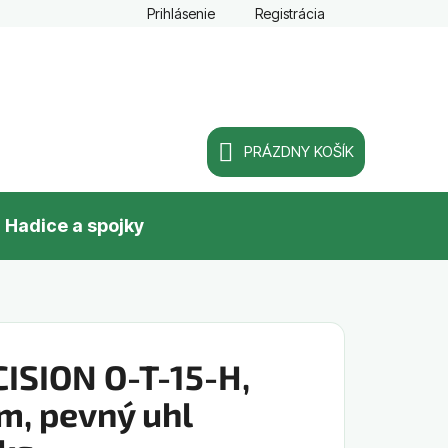
Prihlásenie
Registrácia
PRÁZDNY KOŠÍK
NÁKUPNÝ
Hadice a spojky
KOŠÍK
ISION O-T-15-H,
m, pevný uhl