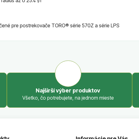
rádius až o 25% \n
čené pre postrekovače TORO® série 570Z a série LPS
Najširší výber produktov
Všetko, čo potrebujete, na jednom mieste
kty
Informácie pre Vás