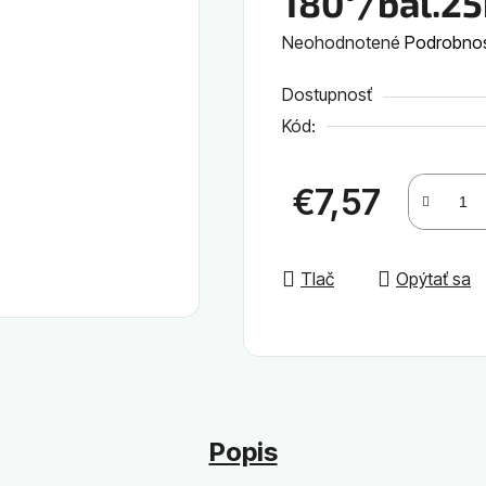
180°/bal.25
Priemerné
Neohodnotené
Podrobnos
hodnotenie
Dostupnosť
produktu
Kód:
je
0,0
z
€7,57
5
Jednotková cena:
hviezdičiek.
Tlač
Opýtať sa
Popis