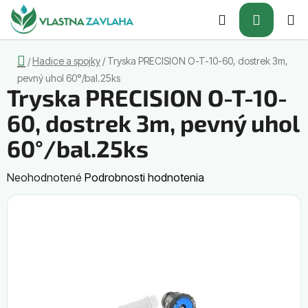
Prejsť
Hľadať
NÁKUP
na
obsah
KOŠÍK
Domov
Hadice a spojky
/
Tryska PRECISION O-T-10-60, dostrek 3m,
/
pevný uhol 60°/bal.25ks
Tryska PRECISION O-T-10-
60, dostrek 3m, pevný uhol
60°/bal.25ks
Priemerné
Neohodnotené
Podrobnosti hodnotenia
hodnotenie
produktu
je
0,0
z
5
hviezdičiek.