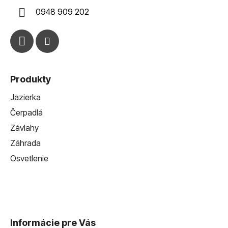
i
0948 909 202
e
Produkty
Jazierka
Čerpadlá
Závlahy
Záhrada
Osvetlenie
Informácie pre Vás