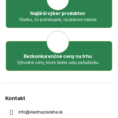
Najširší výber produktov
Všetko, čo potrebujete, na jednom mieste
Bezkonkurenčné ceny na trhu
Výhodné ceny, ktoré šetria vašu peňaženku
Z
á
Kontakt
p
ä
info
@
vlastnazavlaha.sk
t