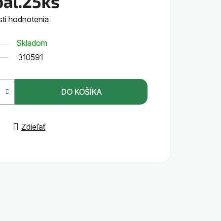
bal.25ks
ti hodnotenia
Skladom
310591
DO KOŠÍKA
Zdieľať