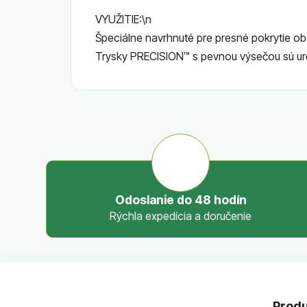
VYUŽITIE:\n
Špeciálne navrhnuté pre presné pokrytie o
Trysky PRECISION™ s pevnou výsečou sú ur
Odoslanie do 48 hodín
Rýchla expedícia a doručenie
Z
á
Produ