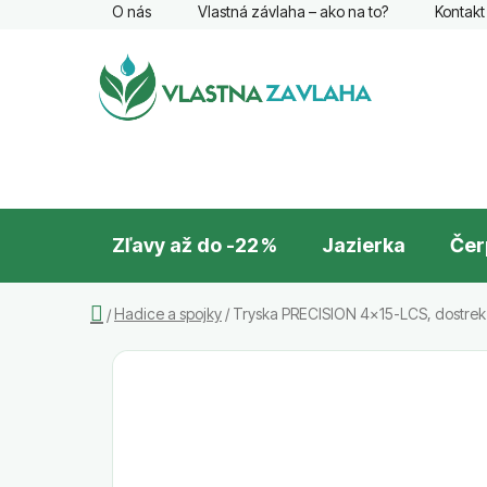
Prejsť
O nás
Vlastná závlaha – ako na to?
Kontakt
na
obsah
Zľavy až do -22 %
Jazierka
Čer
Domov
Hadice a spojky
/
Tryska PRECISION 4x15-LCS, dostrek 
/