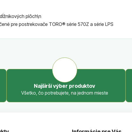
bdĺžnikových plôch\n
čené pre postrekovače TORO® série 570Z a série LPS
Najširší výber produktov
Všetko, čo potrebujete, na jednom mieste
kty
Informácie pre Vás