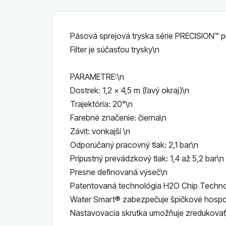
Pásová sprejová tryska série PRECISION™ p
Filter je súčasťou trysky\n
PARAMETRE:\n
Dostrek: 1,2 x 4,5 m (ľavý okraj)\n
Trajektória: 20°\n
Farebné značenie: čierna\n
Závit: vonkajší \n
Odporúčaný pracovný tlak: 2,1 bar\n
Prípustný prevádzkový tlak: 1,4 až 5,2 bar\n
Presne definovaná výseč\n
Patentovaná technológia H2O Chip Technol
Water Smart® zabezpečuje špičkové hospo
Nastavovacia skrutka umožňuje zredukovať 