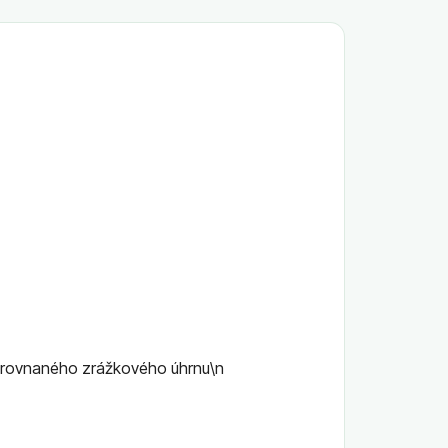
yyrovnaného zrážkového úhrnu\n