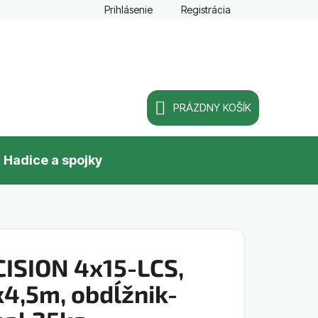
Prihlásenie
Registrácia
PRÁZDNY KOŠÍK
NÁKUPNÝ
Hadice a spojky
KOŠÍK
CISION 4x15-LCS,
x4,5m, obdĺžnik-