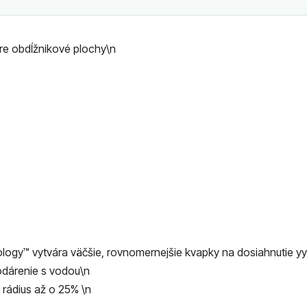
re obdĺžnikové plochy\n
ogy™ vytvára väčšie, rovnomernejšie kvapky na dosiahnutie 
dárenie s vodou\n
rádius až o 25% \n