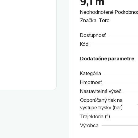
9,1 m
Priemerné
Neohodnotené
Podrobnos
hodnotenie
Značka:
Toro
produktu
Dostupnosť
je
Kód:
0,0
z
Dodatočné parametre
5
hviezdičiek.
Kategória
Hmotnosť
Nastaviteľná výseč
Odporúčaný tlak na
výstupe trysky (bar)
Trajektória (°)
Výrobca