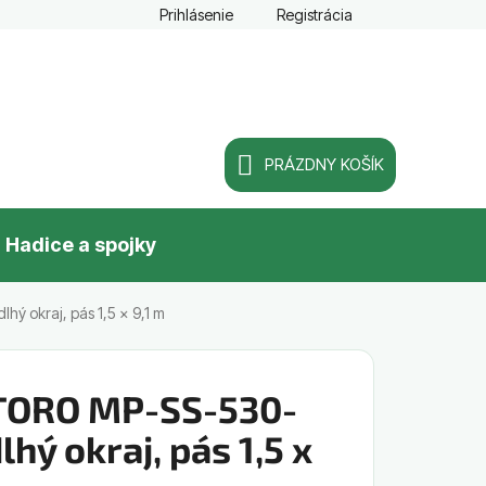
Prihlásenie
Registrácia
PRÁZDNY KOŠÍK
NÁKUPNÝ
Hadice a spojky
KOŠÍK
ý okraj, pás 1,5 x 9,1 m
 TORO MP-SS-530-
lhý okraj, pás 1,5 x