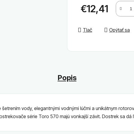
€12,41
Jednotková cena:
Tlač
Opýtať sa
Popis
cké šetrením vody, elegantnými vodnými lúčmi a unikátnym roto
ostrekovače série Toro 570 majú vonkajší závit. Dostrek sa dá