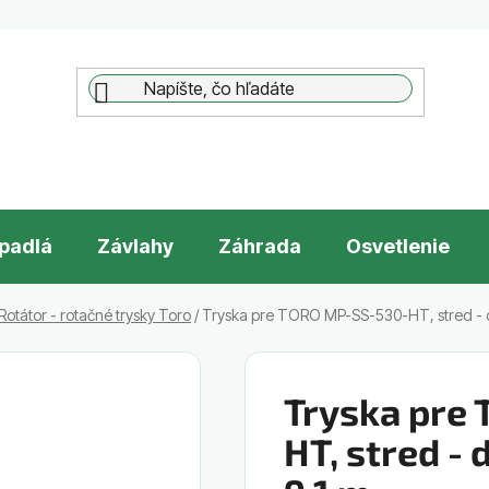
padlá
Závlahy
Záhrada
Osvetlenie
otátor - rotačné trysky Toro
/
Tryska pre TORO MP-SS-530-HT, stred - dlh
Tryska pre
HT, stred - d