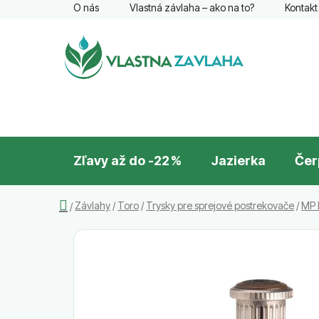
Prejsť
O nás
Vlastná závlaha – ako na to?
Kontakt
na
obsah
Zľavy až do -22 %
Jazierka
Čer
Domov
Závlahy
/
Toro
/
Trysky pre sprejové postrekovače
/
MP R
/