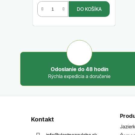
DO KOŠÍKA
Odoslanie do 48 hodín
Rýchla expedícia a doručenie
Z
á
Produ
Kontakt
p
Jazier
ä