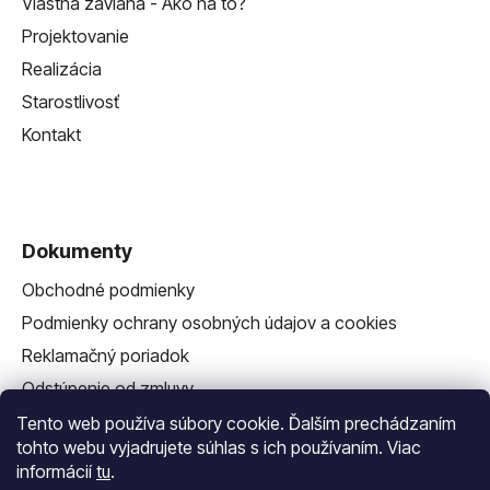
Vlastná závlaha - Ako na to?
Projektovanie
Realizácia
Starostlivosť
Kontakt
Dokumenty
Obchodné podmienky
Podmienky ochrany osobných údajov a cookies
Reklamačný poriadok
Odstúpenie od zmluvy
Reklamačný formulár
Tento web používa súbory cookie. Ďalším prechádzaním
tohto webu vyjadrujete súhlas s ich používaním. Viac
informácií
tu
.