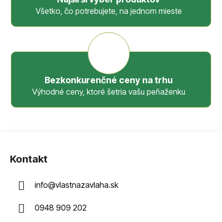
Všetko, čo potrebujete, na jednom mieste
Bezkonkurenčné ceny na trhu
Výhodné ceny, ktoré šetria vašu peňaženku
Z
á
Kontakt
p
ä
info
@
vlastnazavlaha.sk
t
i
0948 909 202
e