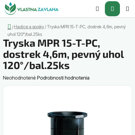
Prejsť
Hľadať
NÁKUP
na
obsah
KOŠÍK
Domov
Hadice a spojky
/
Tryska MPR 15-T-PC, dostrek 4,6m, pevný
/
uhol 120°/bal.25ks
Tryska MPR 15-T-PC,
dostrek 4,6m, pevný uhol
120°/bal.25ks
Priemerné
Neohodnotené
Podrobnosti hodnotenia
hodnotenie
produktu
je
0,0
z
5
hviezdičiek.