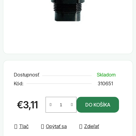
Dostupnosť
Skladom
Kód:
310651
€3,11
DO KOŠÍKA
Jednotková cena:
Tlač
Opýtať sa
Zdieľať