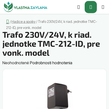
Prejsť
Hľadať
NÁKUP
na
obsah
KOŠÍK
Domov
Hadice a spojky
/
Trafo 230V/24V, k riad. jednotke TMC-
/
212-ID, pre vonk. model
Trafo 230V/24V, k riad.
jednotke TMC-212-ID, pre
vonk. model
Priemerné
Neohodnotené
Podrobnosti hodnotenia
hodnotenie
produktu
je
0,0
z
5
hviezdičiek.