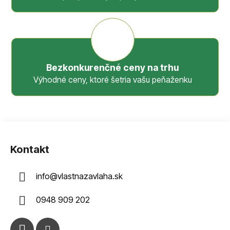
Bezkonkurenčné ceny na trhu
Výhodné ceny, ktoré šetria vašu peňaženku
Z
á
Kontakt
p
ä
info
@
vlastnazavlaha.sk
t
i
0948 909 202
e