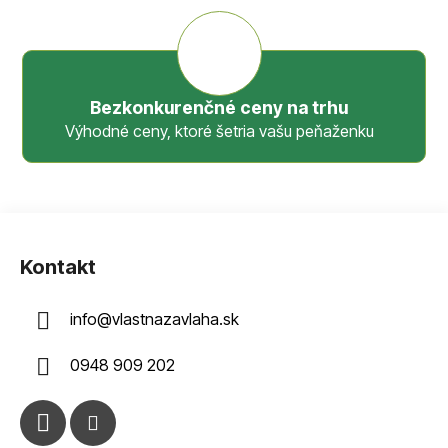
Bezkonkurenčné ceny na trhu
Výhodné ceny, ktoré šetria vašu peňaženku
Z
á
Kontakt
p
ä
info
@
vlastnazavlaha.sk
t
i
0948 909 202
e