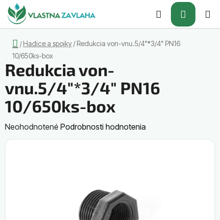
Prejsť
Hľadať
NÁKUP
na
obsah
KOŠÍK
Domov
Hadice a spojky
/
Redukcia von-vnu.5/4"*3/4" PN16
/
10/650ks-box
Redukcia von-
vnu.5/4"*3/4" PN16
10/650ks-box
Priemerné
Neohodnotené
Podrobnosti hodnotenia
hodnotenie
produktu
je
0,0
z
5
hviezdičiek.