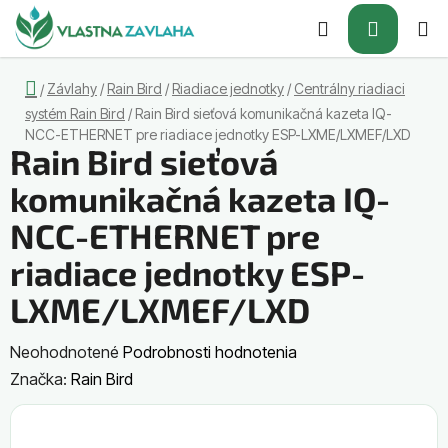
Prejsť
Hľadať
NÁKUP
na
obsah
KOŠÍK
Domov
Závlahy
/
Rain Bird
/
Riadiace jednotky
/
Centrálny riadiaci
/
systém Rain Bird
/
Rain Bird sieťová komunikačná kazeta IQ-
NCC-ETHERNET pre riadiace jednotky ESP-LXME/LXMEF/LXD
Rain Bird sieťová
komunikačná kazeta IQ-
NCC-ETHERNET pre
riadiace jednotky ESP-
LXME/LXMEF/LXD
Priemerné
Neohodnotené
Podrobnosti hodnotenia
hodnotenie
Značka:
Rain Bird
produktu
je