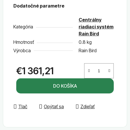
Dodatočné parametre
Centrálny
Kategória
riadiaci systém
Rain Bird
Hmotnosť
0.8 kg
Výrobca
Rain Bird
€1 361,21
Jednotková cena:
DO KOŠÍKA
Tlač
Opýtať sa
Zdieľať