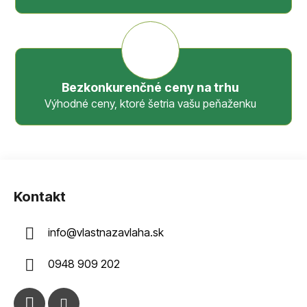
Bezkonkurenčné ceny na trhu
Výhodné ceny, ktoré šetria vašu peňaženku
Z
á
Kontakt
p
ä
info
@
vlastnazavlaha.sk
t
i
0948 909 202
e