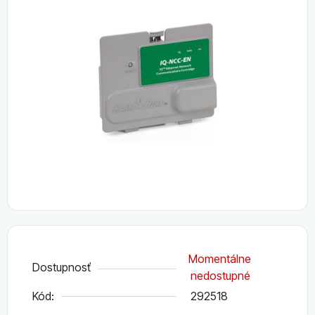
0,0
z
5
hviezdičiek.
Momentálne
Dostupnosť
nedostupné
Kód:
292518