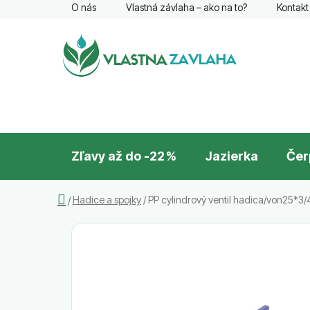
Prejsť
O nás
Vlastná závlaha – ako na to?
Kontakt
na
obsah
Zľavy až do -22 %
Jazierka
Čer
Domov
Hadice a spojky
/
PP cylindrový ventil hadica/von25*3
/