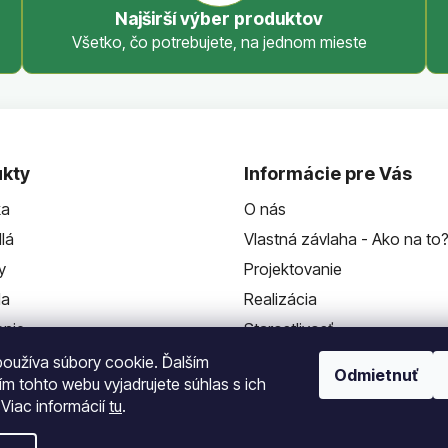
Najširší výber produktov
Všetko, čo potrebujete, na jednom mieste
kty
Informácie pre Vás
ka
O nás
lá
Vlastná závlaha - Ako na to
y
Projektovanie
da
Realizácia
enie
Starostlivosť
Kontakt
oužíva súbory cookie. Ďalším
Odmietnuť
m tohto webu vyjadrujete súhlas s ich
 Viac informácií
tu
.