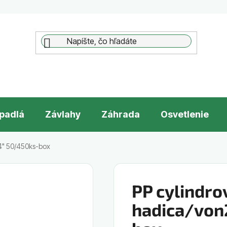
padlá
Závlahy
Záhrada
Osvetlenie
/4" 50/450ks-box
PP cylindrov
hadica/von