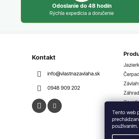
Odoslanie do 48 hodín
Rýchla expedícia a doručenie
Z
á
Produ
Kontakt
p
Jazier
ä
info
@
vlastnazavlaha.sk
Čerpad
t
i
Závlah
0948 909 202
e
Záhra
Osvetl
Tento web p
prechádzaní
používaním.