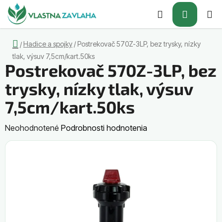
Prejsť
Hľadať
NÁKUP
na
obsah
KOŠÍK
Domov
Hadice a spojky
/
Postrekovač 570Z-3LP, bez trysky, nízky
/
tlak, výsuv 7,5cm/kart.50ks
Postrekovač 570Z-3LP, bez
trysky, nízky tlak, výsuv
7,5cm/kart.50ks
Priemerné
Neohodnotené
Podrobnosti hodnotenia
hodnotenie
produktu
je
0,0
z
5
hviezdičiek.