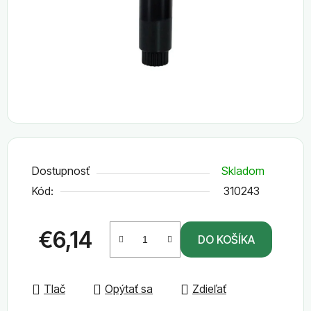
Dostupnosť
Skladom
Kód:
310243
€6,14
DO KOŠÍKA
Jednotková cena:
Tlač
Opýtať sa
Zdieľať