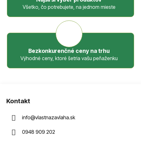
Všetko, čo potrebujete, na jednom mieste
Bezkonkurenčné ceny na trhu
Výhodné ceny, ktoré šetria vašu peňaženku
Z
á
Kontakt
p
ä
info
@
vlastnazavlaha.sk
t
i
0948 909 202
e