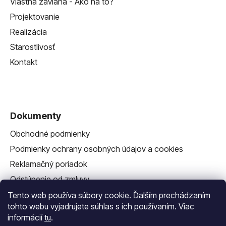
Vlastná závlaha - Ako na to?
Projektovanie
Realizácia
Starostlivosť
Kontakt
Dokumenty
Obchodné podmienky
Podmienky ochrany osobných údajov a cookies
Reklamačný poriadok
Odstúpenie od zmluvy
Reklamačný formulár
Tento web používa súbory cookie. Ďalším prechádzaním
tohto webu vyjadrujete súhlas s ich používaním. Viac
informácií
tu
.