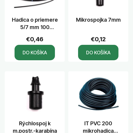
Hadica o priemere
Mikrospojka 7mm
5/7 mm 100
bm/kotúč
€0,46
€0,12
DO KOŠÍKA
DO KOŠÍKA
Rýchlospoj k
IT PVC 200
m.postr.-karabína
mikrohadica