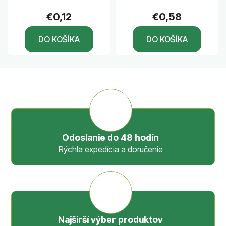
4x7mm, semiflexi
€0,12
€0,58
/200bm-bal.
DO KOŠÍKA
DO KOŠÍKA
Odoslanie do 48 hodín
Rýchla expedícia a doručenie
Najširší výber produktov