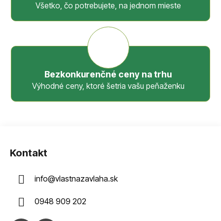
Všetko, čo potrebujete, na jednom mieste
Bezkonkurenčné ceny na trhu
Výhodné ceny, ktoré šetria vašu peňaženku
Z
á
Kontakt
p
ä
info
@
vlastnazavlaha.sk
t
i
0948 909 202
e