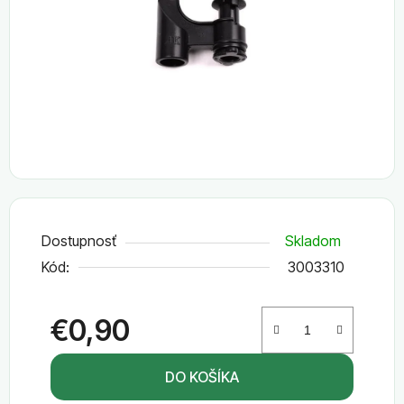
hviezdičiek.
Dostupnosť
Skladom
Kód:
3003310
€0,90
Jednotková cena:
DO KOŠÍKA