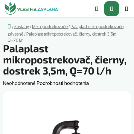
Prejsť
Hľadať
NÁKUP
na
obsah
KOŠÍK
Domov
Závlahy
/
Mikropostrekovače
/
Palaplast mikropostrekovače
/
závesné
/
Palaplast mikropostrekovač, čierny, dostrek 3,5m,
Q=70 l/h
Palaplast
mikropostrekovač, čierny,
dostrek 3,5m, Q=70 l/h
Priemerné
Neohodnotené
Podrobnosti hodnotenia
hodnotenie
produktu
je
0,0
z
5