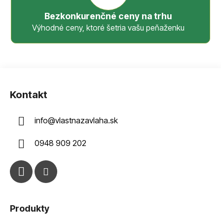
Bezkonkurenčné ceny na trhu
Výhodné ceny, ktoré šetria vašu peňaženku
Z
á
Kontakt
p
ä
info
@
vlastnazavlaha.sk
t
i
0948 909 202
e
Produkty