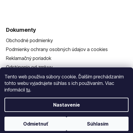
Dokumenty
Obchodné podmienky
Podmienky ochrany osobných údajov a cookies
Reklamačný poriadok
Odstúpenie od zmluvy
Reklamačný formulár
Tento web používa súbory cookie. Ďalším prechádzaním
tohto webu vyjadrujete súhlas s ich používaním. Viac
informácií
tu
.
Nastavenie
Vytvoril Shoptet
a
Adatelier
Odmietnuť
Súhlasím
Copyright 2026
Vlastná Závlaha
. Všetky práva
vyhradené.