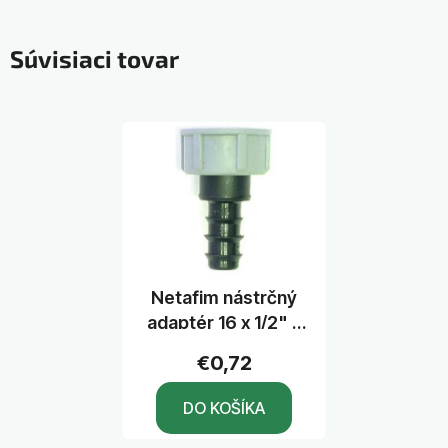
Súvisiaci tovar
Netafim nástrčný
adaptér 16 x 1/2" F
pre ventil TLFV-1
€0,72
DO KOŠÍKA