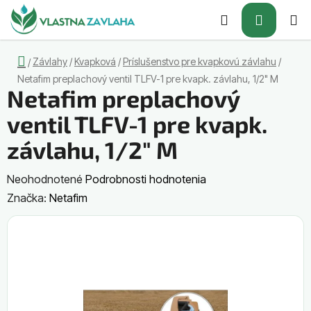
Prejsť
Hľadať
NÁKUP
na
obsah
KOŠÍK
Domov
Závlahy
/
Kvapková
/
Príslušenstvo pre kvapkovú závlahu
/
/
Netafim preplachový ventil TLFV-1 pre kvapk. závlahu, 1/2" M
Netafim preplachový
ventil TLFV-1 pre kvapk.
závlahu, 1/2" M
Priemerné
Neohodnotené
Podrobnosti hodnotenia
hodnotenie
Značka:
Netafim
produktu
je
0,0
z
5
hviezdičiek.