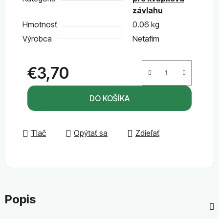
závlahu
Hmotnosť
0.06 kg
Výrobca
Netafim
€3,70
Jednotková cena:
DO KOŠÍKA
Tlač
Opýtať sa
Zdieľať
Popis