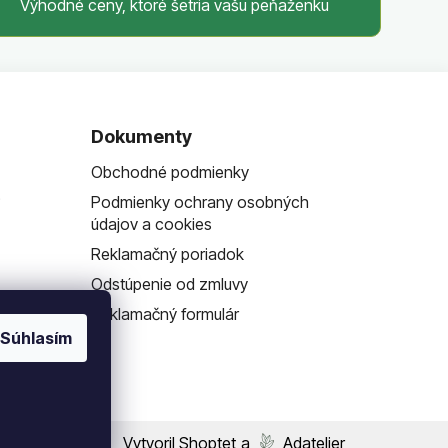
Výhodné ceny, ktoré šetria vašu peňaženku
Dokumenty
Obchodné podmienky
?
Podmienky ochrany osobných
údajov a cookies
Reklamačný poriadok
Odstúpenie od zmluvy
Reklamačný formulár
Súhlasím
Vytvoril Shoptet
a
Adatelier