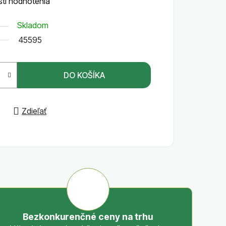
ti hodnotenia
Skladom
45595
DO KOŠÍKA
Zdieľať
Bezkonkurenčné ceny na trhu