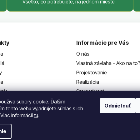
Všetko, čo potrebujete, na jednom mieste
kty
Informácie pre Vás
ka
O nás
lá
Vlastná závlaha - Ako na to
y
Projektovanie
da
Realizácia
enie
Starostlivosť
Kontakt
oužíva súbory cookie. Ďalším
Odmietnuť
m tohto webu vyjadrujete súhlas s ich
 Viac informácií
tu
.
nie
a vyhradené.