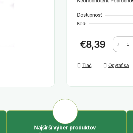
Priemerné
Neohodnotené
Podrobnos
hodnotenie
Dostupnosť
produktu
Kód:
je
0,0
z
€8,39
5
Jednotková cena:
hviezdičiek.
Tlač
Opýtať sa
Najširší výber produktov