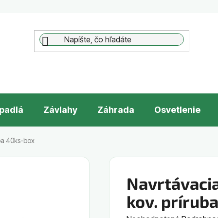
padlá
Závlahy
Záhrada
Osvetlenie
uba 40ks-box
Navrtávacia
kov. prírub