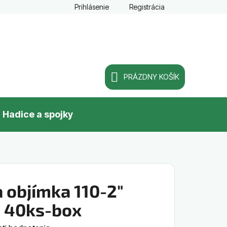
Prihlásenie
Registrácia
PRÁZDNY KOŠÍK
NÁKUPNÝ
Hadice a spojky
KOŠÍK
 objímka 110-2"
a 40ks-box