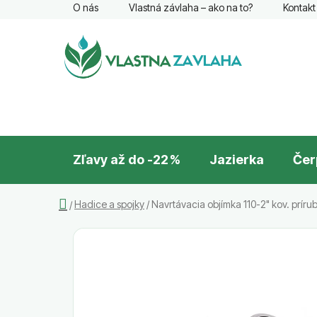
Prejsť
O nás
Vlastná závlaha – ako na to?
Kontakt
na
obsah
Zľavy až do -22 %
Jazierka
Čer
Domov
Hadice a spojky
/
Navrtávacia objímka 110-2" kov. prír
/