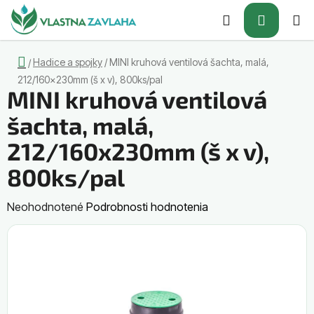
Prejsť
Hľadať
NÁKUP
na
obsah
KOŠÍK
Domov
Hadice a spojky
/
MINI kruhová ventilová šachta, malá,
/
212/160x230mm (š x v), 800ks/pal
MINI kruhová ventilová
šachta, malá,
212/160x230mm (š x v),
800ks/pal
Priemerné
Neohodnotené
Podrobnosti hodnotenia
hodnotenie
produktu
je
0,0
z