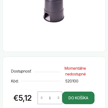
5
hviezdičiek.
Momentálne
Dostupnosť
nedostupné
Kód:
520100
€5,12
DO KOŠÍKA
Jednotková cena: