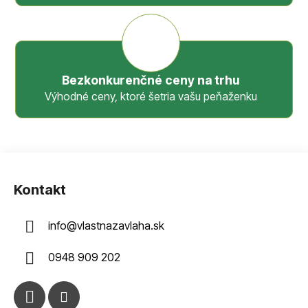
Bezkonkurenčné ceny na trhu
Výhodné ceny, ktoré šetria vašu peňaženku
Z
á
Kontakt
p
ä
info
@
vlastnazavlaha.sk
t
i
0948 909 202
e