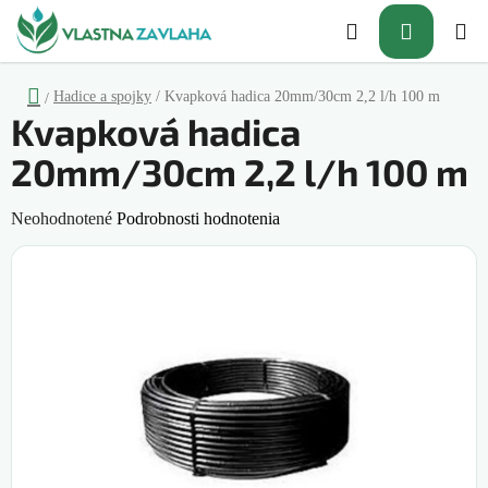
Prejsť
Hľadať
NÁKUP
na
obsah
KOŠÍK
Domov
Hadice a spojky
/
Kvapková hadica 20mm/30cm 2,2 l/h 100 m
/
Kvapková hadica
20mm/30cm 2,2 l/h 100 m
Priemerné
Neohodnotené
Podrobnosti hodnotenia
hodnotenie
produktu
je
0,0
z
5
hviezdičiek.