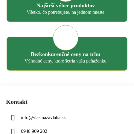
Najširší výber produktov
Všetko, čo potrebujete, na jednom mieste
Bezkonkurenčné ceny na trhu
Výhodné ceny, ktoré šetria vašu peňaženku
Z
á
Kontakt
p
ä
info
@
vlastnazavlaha.sk
t
i
0948 909 202