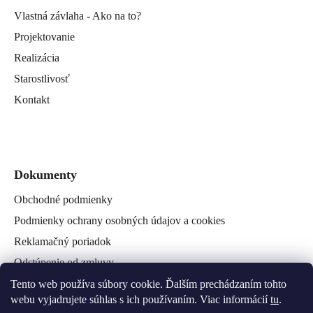
Vlastná závlaha - Ako na to?
Projektovanie
Realizácia
Starostlivosť
Kontakt
Dokumenty
Obchodné podmienky
Podmienky ochrany osobných údajov a cookies
Reklamačný poriadok
Odstúpenie od zmluvy
Reklamačný formulár
Tento web používa súbory cookie. Ďalším prechádzaním tohto
webu vyjadrujete súhlas s ich používaním. Viac informácií
tu
.