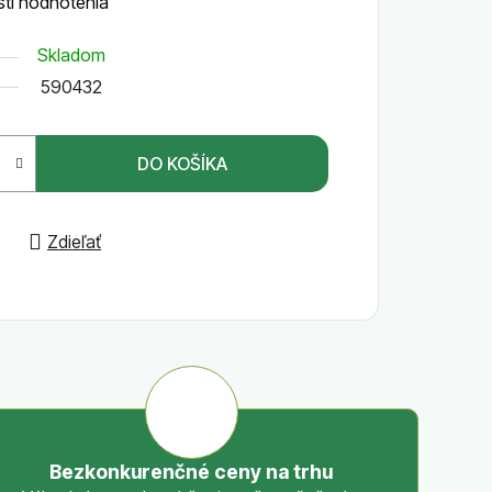
ti hodnotenia
Skladom
590432
DO KOŠÍKA
Zdieľať
Bezkonkurenčné ceny na trhu