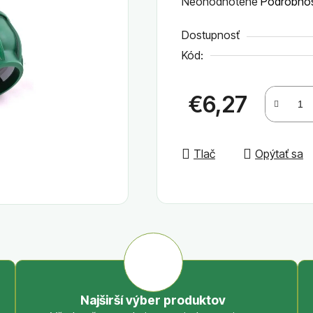
Priemerné
Neohodnotené
Podrobnos
hodnotenie
Dostupnosť
produktu
Kód:
je
0,0
z
€6,27
5
Jednotková cena:
hviezdičiek.
Tlač
Opýtať sa
Najširší výber produktov