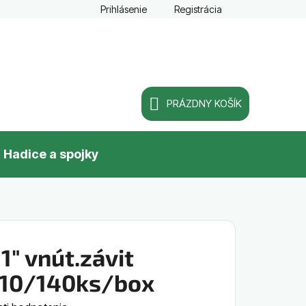
Prihlásenie
Registrácia
PRÁZDNY KOŠÍK
NÁKUPNÝ
Hadice a spojky
KOŠÍK
1" vnút.závit
T 10/140ks/box