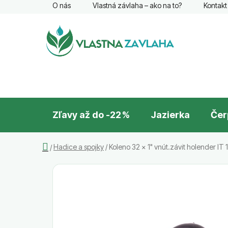
Prejsť
O nás
Vlastná závlaha – ako na to?
Kontakt
na
obsah
Zľavy až do -22 %
Jazierka
Čer
Domov
Hadice a spojky
/
Koleno 32 x 1" vnút.závit holender IT
/