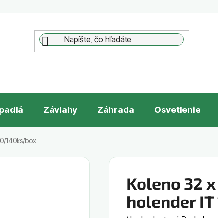
padlá
Závlahy
Záhrada
Osvetlenie
 10/140ks/box
Koleno 32 x 
holender I