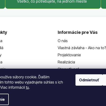
Všetko, čo potrebujete, na jednom mieste
kty
Informácie pre Vás
ka
O nás
lá
Vlastná závlaha - Ako na to
y
Projektovanie
da
Realizácia
enie
Starostlivosť
Kontakt
oužíva súbory cookie. Ďalším
Odmietnuť
m tohto webu vyjadrujete súhlas s ich
 Viac informácií
tu
.
nie
a vyhradené.