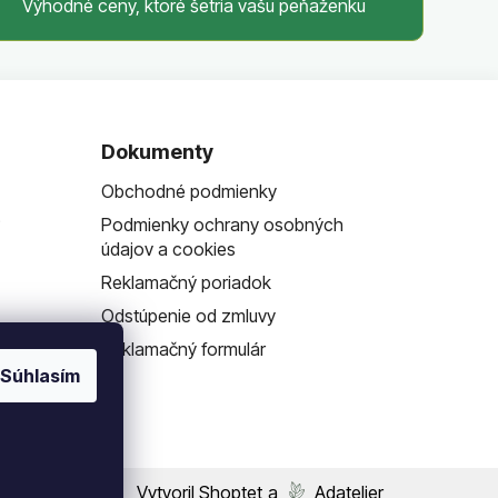
Výhodné ceny, ktoré šetria vašu peňaženku
Dokumenty
Obchodné podmienky
?
Podmienky ochrany osobných
údajov a cookies
Reklamačný poriadok
Odstúpenie od zmluvy
Reklamačný formulár
Súhlasím
Vytvoril Shoptet
a
Adatelier