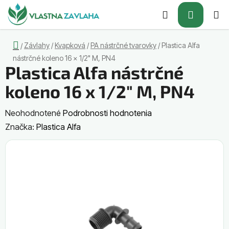
Prejsť
Hľadať
NÁKUP
na
obsah
KOŠÍK
Domov
Závlahy
/
Kvapková
/
PA nástrčné tvarovky
/
Plastica Alfa
/
nástrčné koleno 16 x 1/2" M, PN4
Plastica Alfa nástrčné
koleno 16 x 1/2" M, PN4
Priemerné
Neohodnotené
Podrobnosti hodnotenia
hodnotenie
Značka:
Plastica Alfa
produktu
je
0,0
z
5
hviezdičiek.