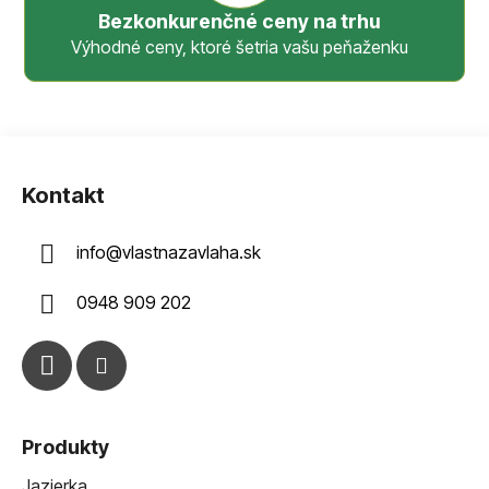
Bezkonkurenčné ceny na trhu
Výhodné ceny, ktoré šetria vašu peňaženku
Z
á
Kontakt
p
ä
info
@
vlastnazavlaha.sk
t
i
0948 909 202
e
Produkty
Jazierka