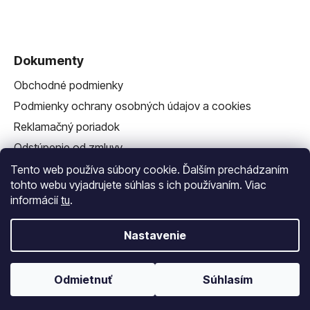
Dokumenty
Obchodné podmienky
Podmienky ochrany osobných údajov a cookies
Reklamačný poriadok
Odstúpenie od zmluvy
Reklamačný formulár
Tento web používa súbory cookie. Ďalším prechádzaním
tohto webu vyjadrujete súhlas s ich používaním. Viac
informácií
tu
.
Nastavenie
Vytvoril Shoptet
a
Adatelier
Odmietnuť
Súhlasím
Copyright 2026
Vlastná Závlaha
. Všetky práva
vyhradené.