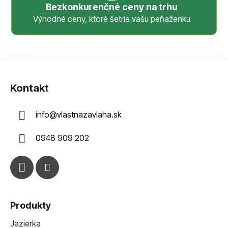
Bezkonkurenčné ceny na trhu
Výhodné ceny, ktoré šetria vašu peňaženku
Z
á
Kontakt
p
ä
info
@
vlastnazavlaha.sk
t
i
0948 909 202
e
Produkty
Jazierka