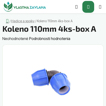
Prejsť
Hľadať
NÁKUP
na
obsah
KOŠÍK
Domov
Hadice a spojky
/
Koleno 110mm 4ks-box A
/
Koleno 110mm 4ks-box A
Priemerné
Neohodnotené
Podrobnosti hodnotenia
hodnotenie
produktu
je
0,0
z
5
hviezdičiek.