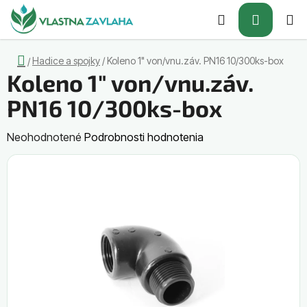
Prejsť
Hľadať
NÁKUP
na
obsah
KOŠÍK
Domov
Hadice a spojky
/
Koleno 1" von/vnu.záv. PN16 10/300ks-box
/
Koleno 1" von/vnu.záv.
PN16 10/300ks-box
Priemerné
Neohodnotené
Podrobnosti hodnotenia
hodnotenie
produktu
je
0,0
z
5
hviezdičiek.