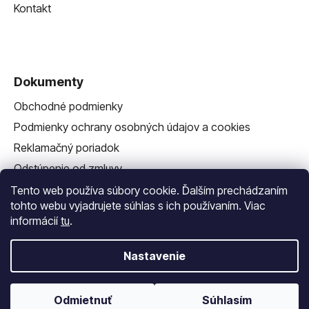
Kontakt
Dokumenty
Obchodné podmienky
Podmienky ochrany osobných údajov a cookies
Reklamačný poriadok
Odstúpenie od zmluvy
Reklamačný formulár
Tento web používa súbory cookie. Ďalším prechádzaním
tohto webu vyjadrujete súhlas s ich používaním. Viac
informácií
tu
.
Nastavenie
Vytvoril Shoptet
a
Adatelier
Odmietnuť
Súhlasím
Copyright 2026
Vlastná Závlaha
. Všetky práva