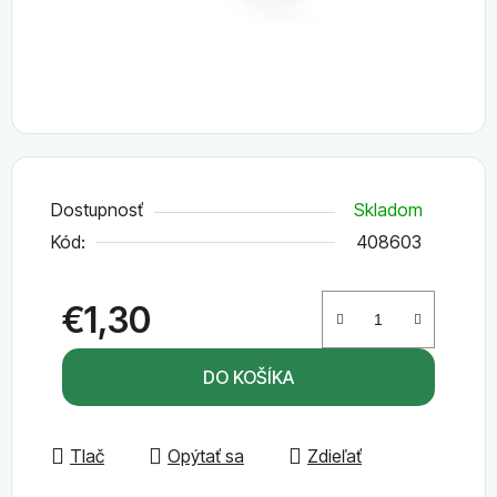
Dostupnosť
Skladom
Kód:
408603
€1,30
Jednotková cena:
DO KOŠÍKA
Tlač
Opýtať sa
Zdieľať