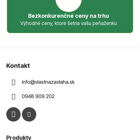
Bezkonkurenčné ceny na trhu
Výhodné ceny, ktoré šetria vašu peňaženku
Z
á
Kontakt
p
ä
info
@
vlastnazavlaha.sk
t
i
0948 909 202
e
Produkty