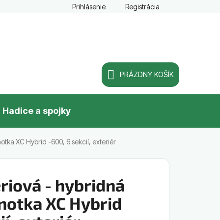
Prihlásenie
Registrácia
PRÁZDNY KOŠÍK
NÁKUPNÝ
Hadice a spojky
KOŠÍK
otka XC Hybrid -600, 6 sekcií, exteriér
riová - hybridná
dnotka XC Hybrid