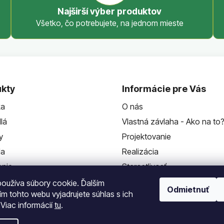
Najširší výber produktov
Všetko, čo potrebujete, na jednom mieste
kty
Informácie pre Vás
ka
O nás
lá
Vlastná závlaha - Ako na to
y
Projektovanie
da
Realizácia
enie
Starostlivosť
Kontakt
oužíva súbory cookie. Ďalším
Odmietnuť
m tohto webu vyjadrujete súhlas s ich
 Viac informácií
tu
.