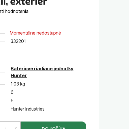
ií, exteriér
ti hodnotenia
Momentálne nedostupné
332201
Batériové riadiace jednotky
Hunter
1.03 kg
6
6
Hunter Industries
DO KOŠÍKA