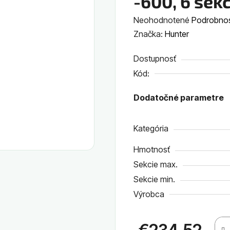
-600, 6 sekc
Priemerné
Neohodnotené
Podrobnos
hodnotenie
Značka:
Hunter
produktu
Dostupnosť
je
Kód:
0,0
z
Dodatočné parametre
5
hviezdičiek.
Kategória
Hmotnosť
Sekcie max.
Sekcie min.
Výrobca