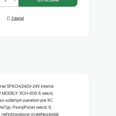
Zdieľať
 panel SPXCH/240V-24V interné
ie! MODELY: XCH-600 6 sekcií,
a so solárnym panelom pre XC
Typ: PevnýPočet sekcií: 6,
z nehrdzavejúcej oceleNezávislé