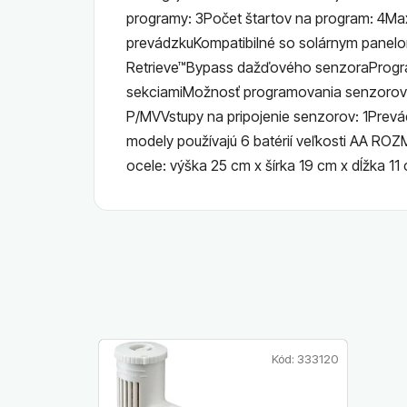
programy: 3Počet štartov na program: 4Maxi
prevádzkuKompatibilné so solárnym panel
Retrieve™Bypass dažďového senzoraProgr
sekciamiMožnosť programovania senzorov 
P/MVVstupy na pripojenie senzorov: 1Prevád
modely používajú 6 batérií veľkosti AA ROZ
ocele: výška 25 cm x šírka 19 cm x dĺžka 11
Kód:
333120