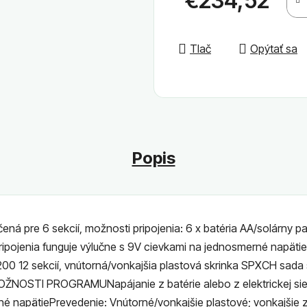
€234,52
Jednotková cena:
Tlač
Opýtať sa
Popis
rčená pre 6 sekcií, možnosti pripojenia: 6 x batéria AA/solárny
ripojenia funguje výlučne s 9V cievkami na jednosmerné napät
200 12 sekcií, vnútorná/vonkajšia plastová skrinka SPXCH sad
OSTI PROGRAMUNapájanie z batérie alebo z elektrickej siete
né napätiePrevedenie: Vnútorné/vonkajšie plastové; vonkajšie 