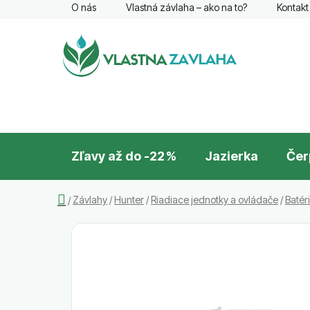
Prejsť
O nás
Vlastná závlaha – ako na to?
Kontakt
na
obsah
Zľavy až do -22 %
Jazierka
Čer
Domov
Závlahy
/
Hunter
/
Riadiace jednotky a ovládače
/
Batér
/