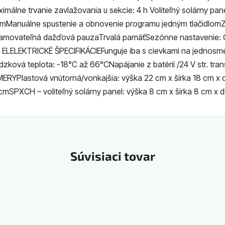
málne trvanie zavlažovania u sekcie: 4 h Voliteľný solárny pa
omManuálne spustenie a obnovenie programu jedným tlačidlom
amovateľná dažďová pauzaTrvalá pamäťSezónne nastavenie: 
ELELEKTRICKÉ ŠPECIFIKÁCIEFunguje iba s cievkami na jednosm
zková teplota: -18°C až 66°CNapájanie z batérií /24 V str. tra
MERYPlastová vnútorná/vonkajšia: výška 22 cm x šírka 18 cm x 
 cmSPXCH – voliteľný solárny panel: výška 8 cm x šírka 8 cm x 
Súvisiaci tovar