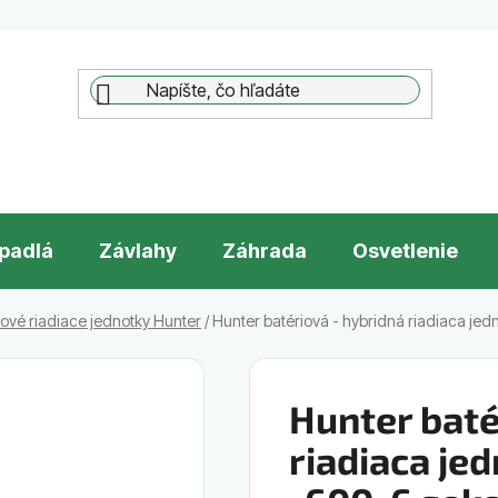
padlá
Závlahy
Záhrada
Osvetlenie
iové riadiace jednotky Hunter
/
Hunter batériová - hybridná riadiaca jedn
Hunter baté
riadiaca je