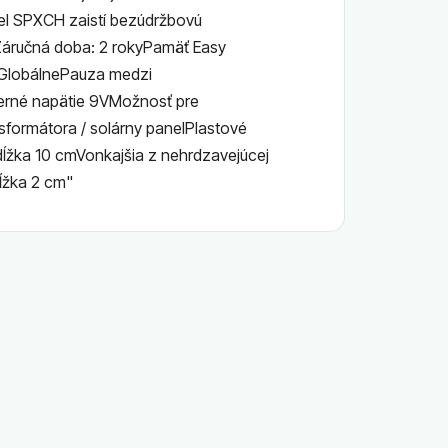
nel SPXCH zaistí bezúdržbovú
Záručná doba: 2 rokyPamäť Easy
GlobálnePauza medzi
erné napätie 9VMožnosť pre
nsformátora / solárny panelPlastové
dĺžka 10 cmVonkajšia z nehrdzavejúcej
dĺžka 2 cm"