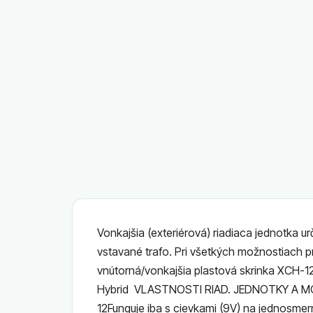
Vonkajšia (exteriérová) riadiaca jednotka u
vstavané trafo. Pri všetkých možnostiach p
vnútorná/vonkajšia plastová skrinka XCH-1
Hybrid VLASTNOSTI RIAD. JEDNOTKY A MOŽN
12Funguje iba s cievkami (9V) na jednosmer