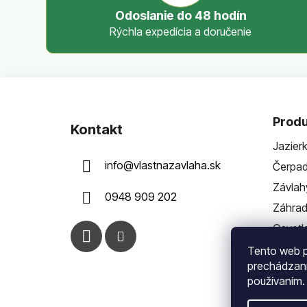
Odoslanie do 48 hodín
Rýchla expedícia a doručenie
Z
á
Produ
Kontakt
p
Jazier
ä
info
@
vlastnazavlaha.sk
Čerpad
t
i
Závlah
0948 909 202
e
Záhra
Osvetl
Tento web p
prechádzaní
používaním.