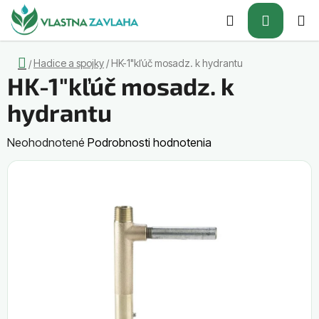
Prejsť
Hľadať
NÁKUP
na
obsah
KOŠÍK
Domov
Hadice a spojky
/
HK-1"kľúč mosadz. k hydrantu
/
HK-1"kľúč mosadz. k
hydrantu
Priemerné
Neohodnotené
Podrobnosti hodnotenia
hodnotenie
produktu
je
0,0
z
5
hviezdičiek.