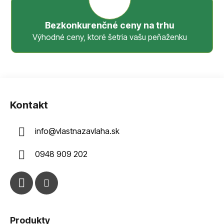
Bezkonkurenčné ceny na trhu
Výhodné ceny, ktoré šetria vašu peňaženku
Z
á
Kontakt
p
ä
info
@
vlastnazavlaha.sk
t
i
0948 909 202
e
Produkty