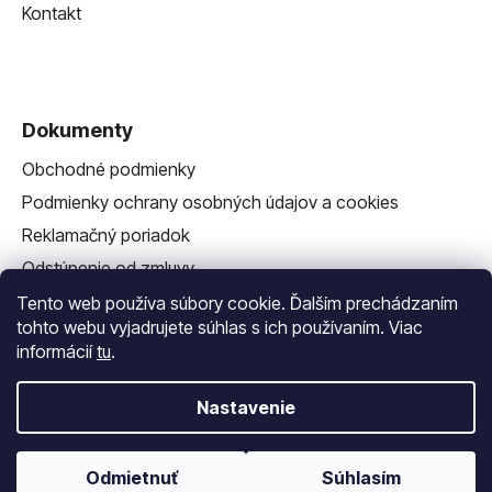
Kontakt
Dokumenty
Obchodné podmienky
Podmienky ochrany osobných údajov a cookies
Reklamačný poriadok
Odstúpenie od zmluvy
Reklamačný formulár
Tento web používa súbory cookie. Ďalším prechádzaním
tohto webu vyjadrujete súhlas s ich používaním. Viac
informácií
tu
.
Nastavenie
Vytvoril Shoptet
a
Adatelier
Odmietnuť
Súhlasím
Copyright 2026
Vlastná Závlaha
. Všetky práva