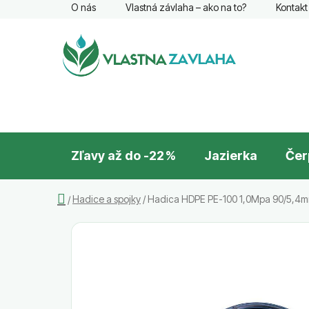
Prejsť
O nás
Vlastná závlaha – ako na to?
Kontakt
na
obsah
Zľavy až do -22 %
Jazierka
Čer
Domov
Hadice a spojky
/
Hadica HDPE PE-100 1,0Mpa 90/5,4m
/