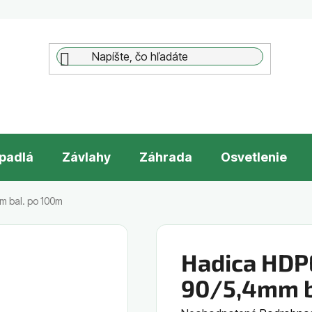
padlá
Závlahy
Záhrada
Osvetlenie
m bal. po 100m
Hadica HDP
90/5,4mm b