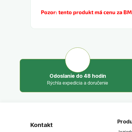
Pozor: tento produkt má cenu za BM 
Odoslanie do 48 hodín
Rýchla expedícia a doručenie
Z
á
Produ
Kontakt
p