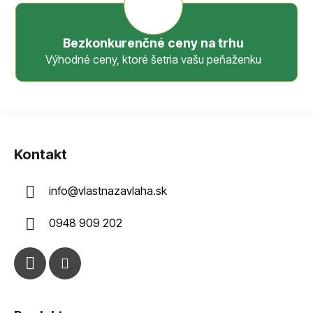
Bezkonkurenčné ceny na trhu
Výhodné ceny, ktoré šetria vašu peňaženku
Z
á
Kontakt
p
ä
info
@
vlastnazavlaha.sk
t
i
0948 909 202
e