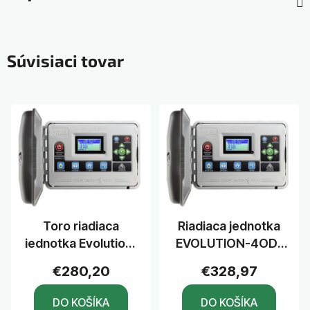
Súvisiaci tovar
Toro riadiaca
Riadiaca jednotka
jednotka Evolution-
EVOLUTION-4OD-
4ID-EU , 4 - 16
EU, 4-16 sekcií,
€280,20
€328,97
sekcií, interná
vonk. model
DO KOŠÍKA
DO KOŠÍKA