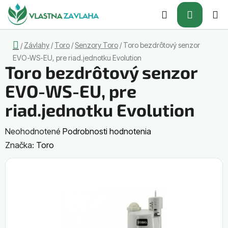
Prejsť
Hľadať
NÁKUP
na
obsah
KOŠÍK
Domov
Závlahy
/
Toro
/
Senzory Toro
/
Toro bezdrôtový senzor
/
EVO-WS-EU, pre riad.jednotku Evolution
Toro bezdrôtový senzor
EVO-WS-EU, pre
riad.jednotku Evolution
Priemerné
Neohodnotené
Podrobnosti hodnotenia
hodnotenie
Značka:
Toro
produktu
je
0,0
z
5
hviezdičiek.