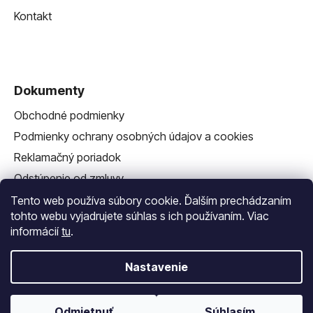
Kontakt
Dokumenty
Obchodné podmienky
Podmienky ochrany osobných údajov a cookies
Reklamačný poriadok
Odstúpenie od zmluvy
Reklamačný formulár
Tento web používa súbory cookie. Ďalším prechádzaním
tohto webu vyjadrujete súhlas s ich používaním. Viac
informácií
tu
.
Nastavenie
Vytvoril Shoptet
a
Adatelier
Odmietnuť
Súhlasím